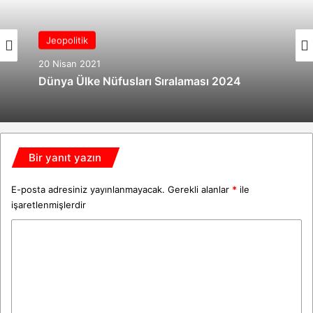
Jeopolitik
20 Nisan 2021
Dünya Ülke Nüfusları Sıralaması 2024
Bir yanıt yazın
E-posta adresiniz yayınlanmayacak.
Gerekli alanlar
*
ile
işaretlenmişlerdir
Y
o
r
u