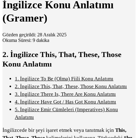
İngilizce Konu Anlatımı
(Gramer)
Gözden geçirildi: 28 Aralık 2025
Okuma Süresi: 9 dakika
2.
İngilizce This, That, These, Those
Konu Anlatımı
1.
İngilizce To Be (Olma) Fiili Konu Anlatımı
2.
İngilizce This, That, These, Those Konu Anlatımı
3.
İngilizce There Is, There Are Konu Anlatımı
4.
İngilizce Have Got / Has Got Konu Anlatımı
5.
İngilizce Emir Cümleleri (Imperatives) Konu
Anlatımı
İngilizcede bir şeyi işaret etmek veya tanıtmak için
This,
That, These, Those
kelimelerini kullanırız. Türkçedeki
“bu,