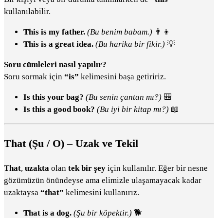
kullanılabilir.
This is my father.
(Bu benim babam.)
👨‍👦
This is a great idea.
(Bu harika bir fikir.)
💡
Soru cümleleri nasıl yapılır?
Soru sormak için
“is”
kelimesini başa getiririz.
Is this your bag?
(Bu senin çantan mı?)
🎒
Is this a good book?
(Bu iyi bir kitap mı?)
📖
That (Şu / O) – Uzak ve Tekil
That
,
uzakta
olan
tek bir şey
için kullanılır. Eğer bir nesne
gözümüzün önündeyse ama elimizle ulaşamayacak kadar
uzaktaysa
“that”
kelimesini kullanırız.
That is a dog.
(Şu bir köpektir.)
🐕