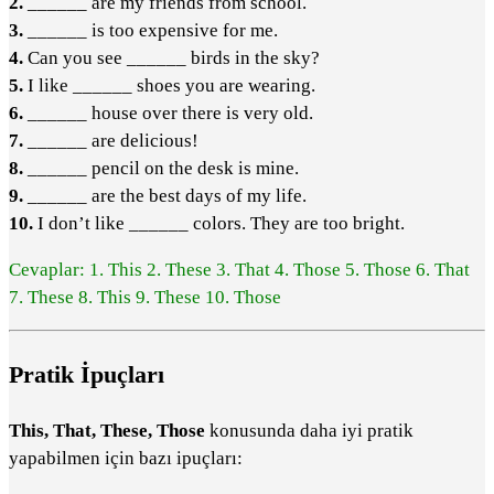
2.
______ are my friends from school.
3.
______ is too expensive for me.
4.
Can you see ______ birds in the sky?
5.
I like ______ shoes you are wearing.
6.
______ house over there is very old.
7.
______ are delicious!
8.
______ pencil on the desk is mine.
9.
______ are the best days of my life.
10.
I don’t like ______ colors. They are too bright.
Cevaplar: 1. This 2. These 3. That 4. Those 5. Those 6. That
7. These 8. This 9. These 10. Those
Pratik İpuçları
This, That, These, Those
konusunda daha iyi pratik
yapabilmen için bazı ipuçları: