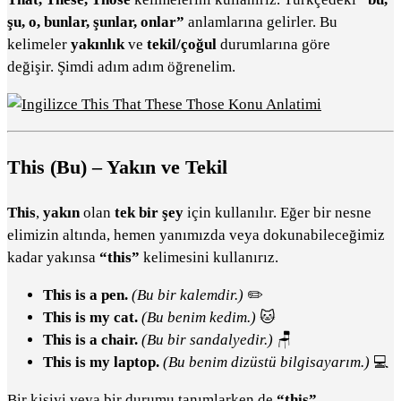
şu, o, bunlar, şunlar, onlar”
anlamlarına gelirler. Bu
kelimeler
yakınlık
ve
tekil/çoğul
durumlarına göre
değişir. Şimdi adım adım öğrenelim.
This (Bu) – Yakın ve Tekil
This
,
yakın
olan
tek bir şey
için kullanılır. Eğer bir nesne
elimizin altında, hemen yanımızda veya dokunabileceğimiz
kadar yakınsa
“this”
kelimesini kullanırız.
This is a pen.
(Bu bir kalemdir.)
✏️
This is my cat.
(Bu benim kedim.)
🐱
This is a chair.
(Bu bir sandalyedir.)
🪑
This is my laptop.
(Bu benim dizüstü bilgisayarım.)
💻
Bir kişiyi veya bir durumu tanımlarken de
“this”