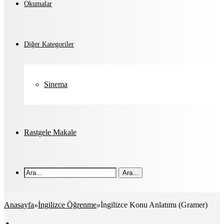
Okumalar
Diğer Kategoriler
Sinema
Rastgele Makale
Ara...
Anasayfa
»
İngilizce Öğrenme
»
İngilizce Konu Anlatımı (Gramer)