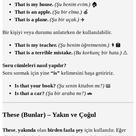
That is my house.
(Şu benim evim.)
🏠
That is an apple.
(Şu bir elma.)
🍎
That is a plane.
(Şu bir uçak.)
✈️
Bir kişiyi veya durumu anlatırken de kullanılabilir.
That is my teacher.
(Şu benim öğretmenim.)
👩‍🏫
That is a terrible mistake.
(Bu korkunç bir hata.)
⚠️
Soru cümleleri nasıl yapılır?
Soru sormak için yine
“is”
kelimesini başa getiririz.
Is that your book?
(Şu senin kitabın mı?)
📖
Is that a car?
(Şu bir araba mı?)
🚗
These (Bunlar) – Yakın ve Çoğul
These
,
yakında
olan
birden fazla şey
için kullanılır. Eğer