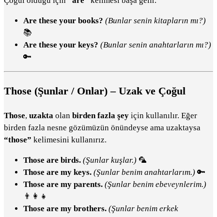
Çoğul olduğu için
“are”
kelimesi başa gelir.
Are these your books?
(Bunlar senin kitapların mı?)
📚
Are these your keys?
(Bunlar senin anahtarların mı?)
🔑
Those (Şunlar / Onlar) – Uzak ve Çoğul
Those
,
uzakta
olan
birden fazla şey
için kullanılır. Eğer
birden fazla nesne gözümüzün önündeyse ama uzaktaysa
“those”
kelimesini kullanırız.
Those are birds.
(Şunlar kuşlar.)
🦜
Those are my keys.
(Şunlar benim anahtarlarım.)
🔑
Those are my parents.
(Şunlar benim ebeveynlerim.)
👨‍👩‍👧
Those are my brothers.
(Şunlar benim erkek