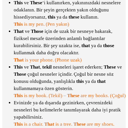
This
ve
These
‘i kullanırken, yakınınızdaki nesnelere
odaklanın. Bir şeyin gerçekten yakın olduğunu
hissediyorsanız,
this
ya da
these
kullanın.
This
is my pen. (Pen yakın)
That
ve
Those
için de uzak bir nesneye bakarak,
fiziksel mesafe üzerinden anlamlı bağlantılar
kurabilirsiniz. Bir şey uzakta ise,
that
ya da
those
kullanmak daha doğru olacaktır.
That
is your phone. (Phone uzak)
This
ve
That
,
tekil
nesneleri işaret ederken;
These
ve
Those
çoğul nesneler içindir. Çoğul bir nesne söz
konusu olduğunda, yanlışlıkla
this
ya da
that
kullanmamaya özen gösterin.
This
is my book. (Tekil) –
These
are my books. (Çoğul)
Evinizde ya da dışarıda gezinirken, çevrenizdeki
nesneleri bu kelimelerle tanımlayarak daha iyi pratik
yapabilirsiniz.
This
is a chair.
That
is a tree.
These
are my shoes.