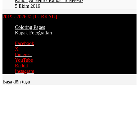
Kafkasya Nedir? Kafkaslar Neresi?
5 Ekim 2019
2019 - 2026 © [TURKAU]
Coloring Pages
Kapak Fotoğrafları
Facebook
X
Pinterest
YouTube
Reddit
Instagram
Başa dön tuşu