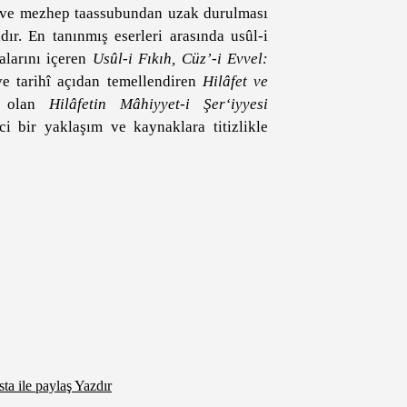
ten ve mezhep taassubundan uzak durulması
r. En tanınmış eserleri arasında usûl-i
malarını içeren
Usûl-i Fıkıh, Cüz’-i Evvel:
 ve tarihî açıdan temellendiren
Hilâfet ve
i olan
Hilâfetin Mâhiyyet-i Şer‘iyyesi
ci bir yaklaşım ve kaynaklara titizlikle
ta ile paylaş
Yazdır