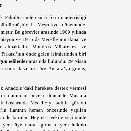
r.
Fakültesi’nde usûl-i fıkıh müderrisliği
sürdürmüştür. II. Meşrutiyet döneminde,
nmiştir. Bu görevler arasında 1909 yılında
 komisyon ve 1916’da Mecelle’nin ikmal ve
r almaktadır. Mondros Mütarekesi ve
î Fırkası’nın önde gelen isimlerinden biri
gün edilenler
arasında bulundu. 29 Nisan
sonra kısa bir süre Ankara’ya gitmiş,
rak Anadolu’daki harekete destek vermesi
t’in ilanından önceki dönemde Mustafa
ı başlarında Mecelle’yi tadille görevli
t’in ilanının hemen öncesinde yapılan
hinde kurulan Hey’et-i Vekile seçiminde
 yeni üye olarak girmesi, yeni hukukî