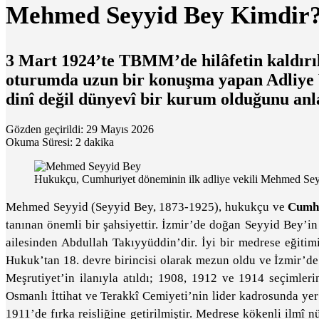
Mehmed Seyyid Bey Kimdir
3 Mart 1924’te TBMM’de hilâfetin kaldırıl
oturumda uzun bir konuşma yapan Adliye Ve
dinî değil dünyevî bir kurum olduğunu anla
Gözden geçirildi: 29 Mayıs 2026
Okuma Süresi: 2 dakika
Hukukçu, Cumhuriyet döneminin ilk adliye vekili Mehmed Sey
Mehmed Seyyid (Seyyid Bey, 1873-1925), hukukçu ve
Cumhu
tanınan önemli bir şahsiyettir. İzmir’de doğan Seyyid Bey’i
ailesinden Abdullah Takıyyüddin’dir. İyi bir medrese eğiti
Hukuk’tan 18. devre birincisi olarak mezun oldu ve İzmir’de k
Meşrutiyet’in ilanıyla atıldı; 1908, 1912 ve 1914 seçimler
Osmanlı İttihat ve Terakkî Cemiyeti’nin lider kadrosunda ye
1911’de fırka reisliğine getirilmiştir. Medrese kökenli ilmî 