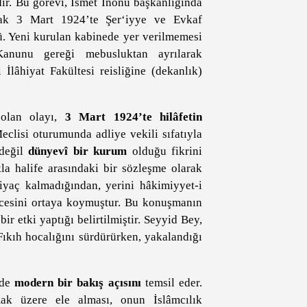
ir. Bu görevi, İsmet İnönü başkanlığında
cak 3 Mart 1924’te Şer‘iyye ve Evkaf
dü. Yeni kurulan kabinede yer verilmemesi
Kanunu gereği mebusluktan ayrılarak
lâhiyat Fakültesi reisliğine (dekanlık)
olan olayı,
3 Mart 1924’te hilâfetin
clisi oturumunda adliye vekili sıfatıyla
 değil
dünyevî bir kurum
olduğu fikrini
kla halife arasındaki bir sözleşme olarak
iyaç kalmadığından, yerini hâkimiyyet-i
üncesini ortaya koymuştur. Bu konuşmanın
bir etki yaptığı belirtilmiştir. Seyyid Bey,
ıkıh hocalığını sürdürürken, yakalandığı
nde
modern bir bakış açısını
temsil eder.
mak üzere ele alması, onun İslâmcılık