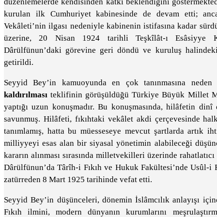
düzenlemelerde kendisinden katkı beklendiğini göstermekted
kurulan ilk Cumhuriyet kabinesinde de devam etti; an
Vekâleti’nin ilgası nedeniyle kabinenin istifasına kadar sür
üzerine, 20 Nisan 1924 tarihli Teşkîlât-ı Esâsiyye 
Dârülfünun’daki görevine geri döndü ve kuruluş halindeki İ
getirildi.
Seyyid Bey’in kamuoyunda en çok tanınmasına neden 
kaldırılması
teklifinin görüşüldüğü Türkiye Büyük Millet Me
yaptığı uzun konuşmadır. Bu konuşmasında, hilâfetin dinî
savunmuş. Hilâfeti, fıkıhtaki vekâlet akdi çerçevesinde hal
tanımlamış, hatta bu müesseseye mevcut şartlarda artık iht
milliyyeyi esas alan bir siyasal yönetimin alabileceği düş
kararın alınması sırasında milletvekilleri üzerinde rahatlatıcı 
Dârülfünun’da Târîh-i Fıkıh ve Hukuk Fakültesi’nde Usûl-i F
zatürreden 8 Mart 1925 tarihinde vefat etti.
Seyyid Bey’in düşünceleri, dönemin İslâmcılık anlayışı içi
Fıkıh ilmini, modern dünyanın kurumlarını meşrulaştır