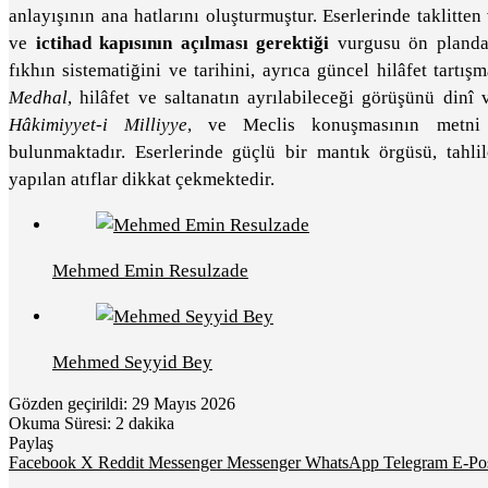
anlayışının ana hatlarını oluşturmuştur. Eserlerinde taklit
ve
ictihad kapısının açılması gerektiği
vurgusu ön plandadı
fıkhın sistematiğini ve tarihini, ayrıca güncel hilâfet tartış
Medhal
, hilâfet ve saltanatın ayrılabileceği görüşünü dinî
Hâkimiyyet-i Milliyye
, ve Meclis konuşmasının metn
bulunmaktadır. Eserlerinde güçlü bir mantık örgüsü, tahlil
yapılan atıflar dikkat çekmektedir.
Mehmed Emin Resulzade
Mehmed Seyyid Bey
Gözden geçirildi: 29 Mayıs 2026
Okuma Süresi: 2 dakika
Paylaş
Facebook
X
Reddit
Messenger
Messenger
WhatsApp
Telegram
E-Pos