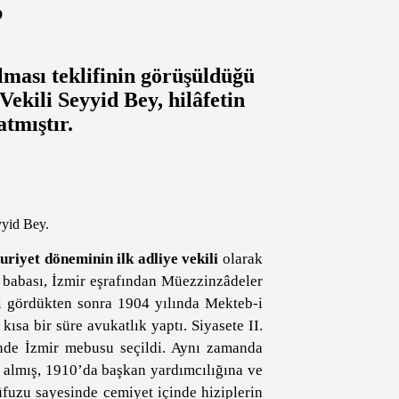
?
ması teklifinin görüşüldüğü
kili Seyyid Bey, hilâfetin
tmıştır.
yid Bey.
riyet döneminin ilk adliye vekili
olarak
n babası, İzmir eşrafından Müezzinzâdeler
mi gördükten sonra 1904 yılında Mekteb-i
ısa bir süre avukatlık yaptı. Siyasete II.
inde İzmir mebusu seçildi. Aynı zamanda
r almış, 1910’da başkan yardımcılığına ve
nüfuzu sayesinde cemiyet içinde hiziplerin