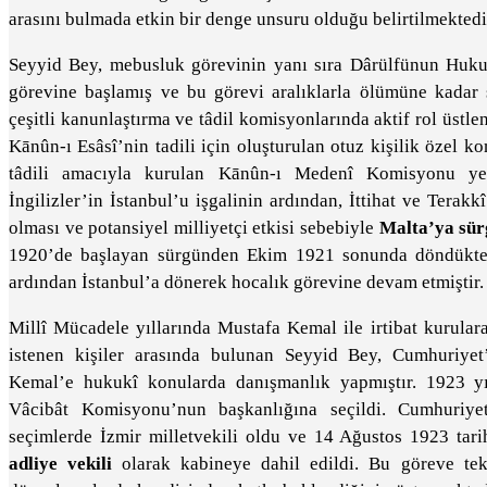
arasını bulmada etkin bir denge unsuru olduğu belirtilmektedi
Seyyid Bey, mebusluk görevinin yanı sıra Dârülfünun Hukuk 
görevine başlamış ve bu görevi aralıklarla ölümüne kadar 
çeşitli kanunlaştırma ve tâdil komisyonlarında aktif rol üstle
Kānûn-ı Esâsî’nin tadili için oluşturulan otuz kişilik özel
tâdili amacıyla kurulan Kānûn-ı Medenî Komisyonu ye
İngilizler’in İstanbul’u işgalinin ardından, İttihat ve Terakk
olması ve potansiyel milliyetçi etkisi sebebiyle
Malta’ya sür
1920’de başlayan sürgünden Ekim 1921 sonunda döndükten 
ardından İstanbul’a dönerek hocalık görevine devam etmiştir.
Millî Mücadele yıllarında Mustafa Kemal ile irtibat kurula
istenen kişiler arasında bulunan Seyyid Bey, Cumhuriye
Kemal’e hukukî konularda danışmanlık yapmıştır. 1923 yıl
Vâcibât Komisyonu’nun başkanlığına seçildi. Cumhuriye
seçimlerde İzmir milletvekili oldu ve 14 Ağustos 1923 tari
adliye vekili
olarak kabineye dahil edildi. Bu göreve tek