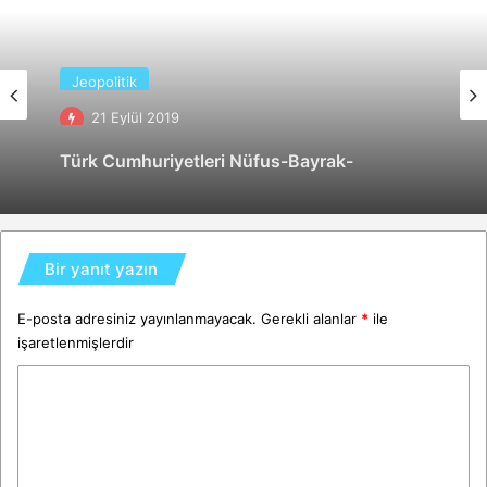
Jeopolitik
21 Eylül 2019
Türk Cumhuriyetleri Nüfus-Bayrak-
Başkentleri (2021)
Bir yanıt yazın
E-posta adresiniz yayınlanmayacak.
Gerekli alanlar
*
ile
işaretlenmişlerdir
Y
o
r
u