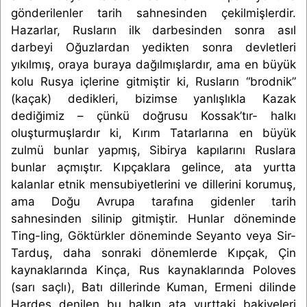
gönderilenler tarih sahnesinden çekilmişlerdir.
Hazarlar, Rusların ilk darbesinden sonra asıl
darbeyi Oğuzlardan yedikten sonra devletleri
yıkılmış, oraya buraya dağılmışlardır, ama en büyük
kolu Rusya içlerine gitmiştir ki, Rusların “brodnik”
(kaçak) dedikleri, bizimse yanlışlıkla Kazak
dediğimiz – çünkü doğrusu Kossak’tır- halkı
oluşturmuşlardır ki, Kırım Tatarlarına en büyük
zulmü bunlar yapmış, Sibirya kapılarını Ruslara
bunlar açmıştır. Kıpçaklara gelince, ata yurtta
kalanlar etnik mensubiyetlerini ve dillerini korumuş,
ama Doğu Avrupa tarafına gidenler tarih
sahnesinden silinip gitmiştir. Hunlar döneminde
Ting-ling, Göktürkler döneminde Seyanto veya Sir-
Tarduş, daha sonraki dönemlerde Kıpçak, Çin
kaynaklarında Kinça, Rus kaynaklarında Poloves
(sarı saçlı), Batı dillerinde Kuman, Ermeni dilinde
Hardeş denilen bu halkın ata yurttaki bakiyeleri