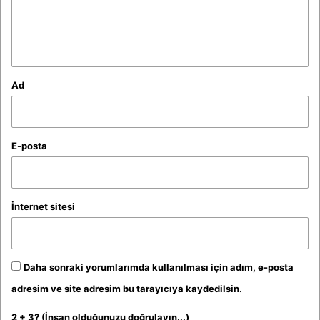
m
*
Ad
E-posta
İnternet sitesi
Daha sonraki yorumlarımda kullanılması için adım, e-posta
adresim ve site adresim bu tarayıcıya kaydedilsin.
2 + 3? (İnsan olduğunuzu doğrulayın...)