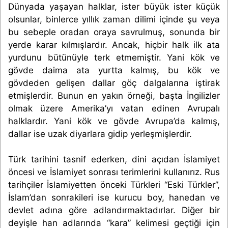
Dünyada yaşayan halklar, ister büyük ister küçük
olsunlar, binlerce yıllık zaman dilimi içinde şu veya
bu sebeple oradan oraya savrulmuş, sonunda bir
yerde karar kılmışlardır. Ancak, hiçbir halk ilk ata
yurdunu bütünüyle terk etmemiştir. Yani kök ve
gövde daima ata yurtta kalmış, bu kök ve
gövdeden gelişen dallar göç dalgalarına iştirak
etmişlerdir. Bunun en yakın örneği, başta İngilizler
olmak üzere Amerika’yı vatan edinen Avrupalı
halklardır. Yani kök ve gövde Avrupa’da kalmış,
dallar ise uzak diyarlara gidip yerleşmişlerdir.
Türk tarihini tasnif ederken, dini açıdan İslamiyet
öncesi ve İslamiyet sonrası terimlerini kullanırız. Rus
tarihçiler İslamiyetten önceki Türkleri “Eski Türkler”,
İslam’dan sonrakileri ise kurucu boy, hanedan ve
devlet adına göre adlandırmaktadırlar. Diğer bir
deyişle han adlarında “kara” kelimesi geçtiği için