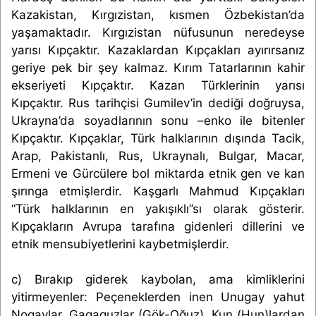
Kazakistan, Kırgızistan, kısmen Özbekistan’da
yaşamaktadır. Kırgızistan nüfusunun neredeyse
yarısı Kıpçaktır. Kazaklardan Kıpçakları ayırırsanız
geriye pek bir şey kalmaz. Kırım Tatarlarının kahir
ekseriyeti Kıpçaktır. Kazan Türklerinin yarısı
Kıpçaktır. Rus tarihçisi Gumilev’in dediği doğruysa,
Ukrayna’da soyadlarının sonu –enko ile bitenler
Kıpçaktır. Kıpçaklar, Türk halklarının dışında Tacik,
Arap, Pakistanlı, Rus, Ukraynalı, Bulgar, Macar,
Ermeni ve Gürcülere bol miktarda etnik gen ve kan
şırınga etmişlerdir. Kaşgarlı Mahmud Kıpçakları
“Türk halklarının en yakışıklı”sı olarak gösterir.
Kıpçakların Avrupa tarafına gidenleri dillerini ve
etnik mensubiyetlerini kaybetmişlerdir.
c) Bırakıp giderek kaybolan, ama kimliklerini
yitirmeyenler: Peçeneklerden inen Unugay yahut
Nogaylar, Gagaguzlar (Gök-Oğuz), Kun (Hun)lardan