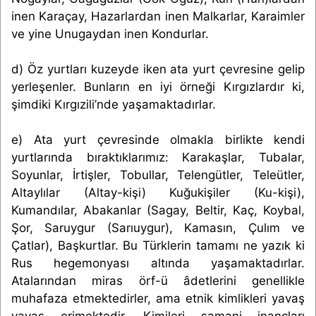
inen Karaçay, Hazarlardan inen Malkarlar, Karaimler
ve yine Unugaydan inen Kondurlar.
d) Öz yurtları kuzeyde iken ata yurt çevresine gelip
yerleşenler. Bunların en iyi örneği Kırgızlardır ki,
şimdiki Kırgızili’nde yaşamaktadırlar.
e) Ata yurt çevresinde olmakla birlikte kendi
yurtlarında bıraktıklarımız: Karakaşlar, Tubalar,
Soyunlar, İrtişler, Tobullar, Telengütler, Teleütler,
Altaylılar (Altay-kişi) Kuğukişiler (Ku-kişi),
Kumandılar, Abakanlar (Sagay, Beltir, Kaç, Koybal,
Şor, Saruygur (Sarıuygur), Kamasın, Çulım ve
Çatlar), Başkurtlar. Bu Türklerin tamamı ne yazık ki
Rus hegemonyası altında yaşamaktadırlar.
Atalarından miras örf-ü âdetlerini genellikle
muhafaza etmektedirler, ama etnik kimlikleri yavaş
yavaş erimektedir. Kimileri şamani inançları