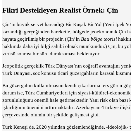
Fikri Destekleyen Realist Örnek: Çin
Çin’in büyük servet harcadığı Bir Kuşak Bir Yol (Yeni İpek Y
kazandığı gerçeğinden hareketle, bölgede jeoekonomik Çin h
hayata geçirilmiş bir projedir. (Çin’in
Batı bölge teorisi
hakkın
hakkında daha iyi bilgi sahibi olmak mümkündür.) Çin, bu yol
virüsü sonrası bir süre duraksaması bekleniyor.
Jeopolitik gerçeklik Türk Dünyası’nın coğrafî avantajını yeni
Türk Dünyası, söz konusu ticari güzergahların karasal kısmını
Bu güzergahın kullanılmasını kendi çıkarlarına ters gören güçle
durum ise, Türk Cumhuriyetleri için siyasi-kültürel-ekonomik
zorunluluğunu önemli hale getirmektedir. Yani risk olan bazı
işbirliğinin önemini arttırmaktadır: Azerbaycan-Türkiye ilişk
çerçevesinde olumlu bir şekilde gelişmesi gibi.
Türk Keneşi de, 2020 yılından gözlemlendiğinde, -ideolojik- te