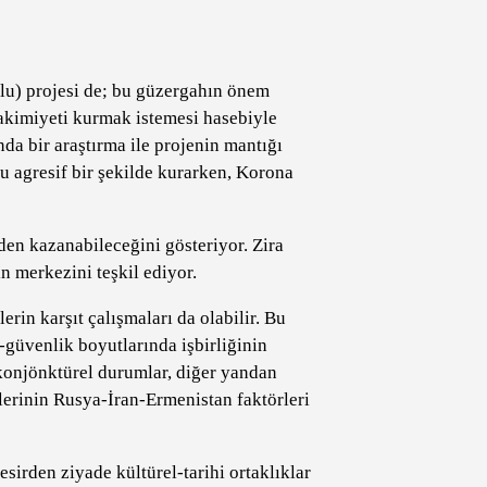
olu) projesi de; bu güzergahın önem
akimiyeti kurmak istemesi hasebiyle
da bir araştırma ile projenin mantığı
u agresif bir şekilde kurarken, Korona
den kazanabileceğini gösteriyor. Zira
n merkezini teşkil ediyor.
rin karşıt çalışmaları da olabilir. Bu
-güvenlik boyutlarında işbirliğinin
 konjönktürel durumlar, diğer yandan
ilerinin Rusya-İran-Ermenistan faktörleri
sirden ziyade kültürel-tarihi ortaklıklar