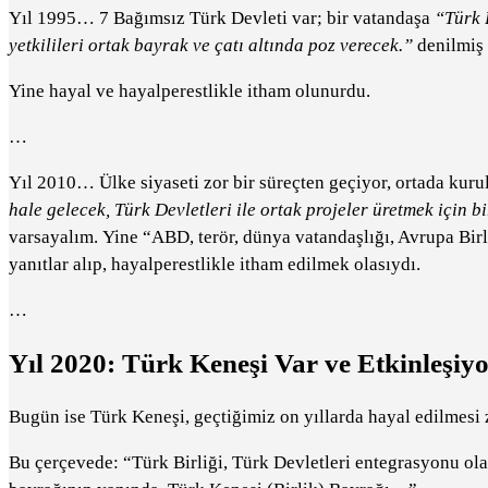
Yıl 1995… 7 Bağımsız Türk Devleti var; bir vatandaşa
“Türk B
yetkilileri ortak bayrak ve çatı altında poz verecek.”
denilmiş 
Yine hayal ve hayalperestlikle itham olunurdu.
…
Yıl 2010… Ülke siyaseti zor bir süreçten geçiyor, ortada kuru
hale gelecek, Türk Devletleri ile ortak projeler üretmek için b
varsayalım. Yine “ABD, terör, dünya vatandaşlığı, Avrupa Birli
yanıtlar alıp, hayalperestlikle itham edilmek olasıydı.
…
Yıl 2020: Türk Keneşi Var ve Etkinleşiy
Bugün ise Türk Keneşi, geçtiğimiz on yıllarda hayal edilmesi zo
Bu çerçevede: “Türk Birliği, Türk Devletleri entegrasyonu ol