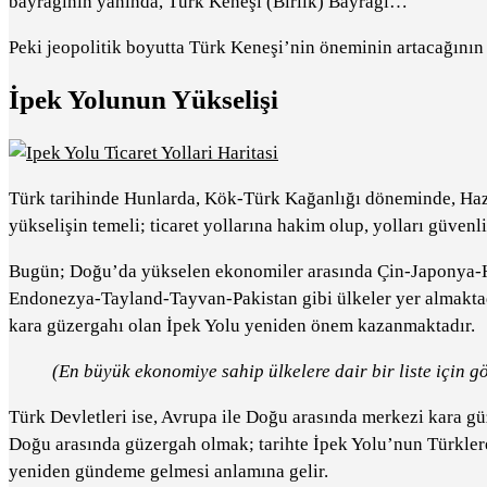
bayrağının yanında, Türk Keneşi (Birlik) Bayrağı…”
Peki jeopolitik boyutta Türk Keneşi’nin öneminin artacağının
İpek Yolunun Yükselişi
Türk tarihinde Hunlarda, Kök-Türk Kağanlığı döneminde, Haza
yükselişin temeli; ticaret yollarına hakim olup, yolları güvenl
Bugün; Doğu’da yükselen ekonomiler arasında Çin-Japonya-
Endonezya-Tayland-Tayvan-Pakistan gibi ülkeler yer almaktad
kara güzergahı olan İpek Yolu yeniden önem kazanmaktadır.
(En büyük ekonomiye sahip ülkelere dair bir liste için gö
Türk Devletleri ise, Avrupa ile Doğu arasında merkezi kara g
Doğu arasında güzergah olmak; tarihte İpek Yolu’nun Türkler
yeniden gündeme gelmesi anlamına gelir.