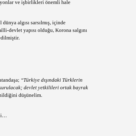
yonlar ve işbirlikleri önemli hale
 dünya algısı sarsılmış, içinde
lli-devlet yapısı olduğu, Korona salgını
dilmiştir.
atandaşa;
“Türkiye dışındaki Türklerin
kurulacak; devlet yetkilileri ortak bayrak
nildiğini düşünelim.
rdi…