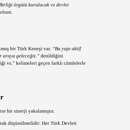
irliği örgütü kurulacak ve devlet
olsun.
lmuş bir Türk Keneşi var.
“Bu yapı aktif
ir araya geleceğiz.”
denildiğini
ği vs.” kelimeleri geçen farklı cümlelerle
or
r bir sinerji yakalamıştır.
arak düşünülmelidir: Her Türk Devleti