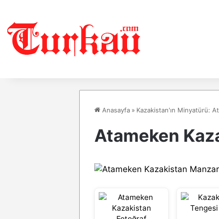
Anasayfa
»
Kazakistan'ın Minyatürü: 
Atameken Kaza