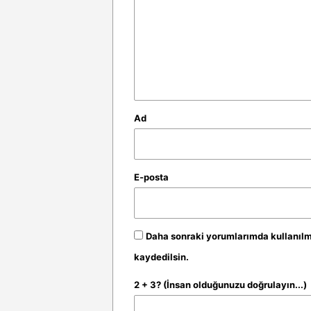
r
u
m
*
Ad
E-posta
Daha sonraki yorumlarımda kullanılma
kaydedilsin.
2 + 3? (İnsan olduğunuzu doğrulayın...)