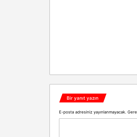
Bir yanıt yazın
E-posta adresiniz yayınlanmayacak.
Gerek
Y
o