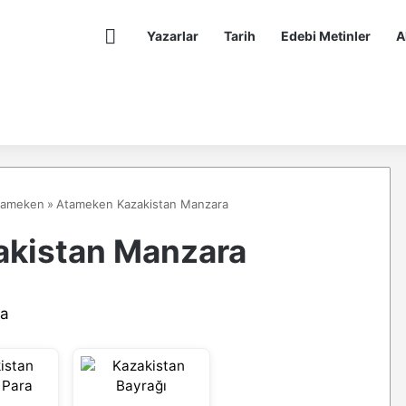
Anasayfa
Yazarlar
Tarih
Edebi Metinler
A
Atameken
»
Atameken Kazakistan Manzara
kistan Manzara