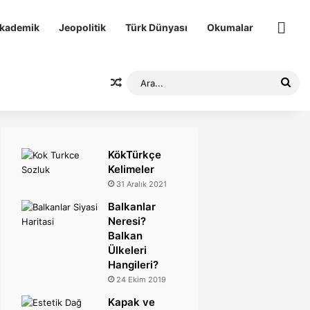
kademik
Jeopolitik
Türk Dünyası
Okumalar
Diğer
Rastgele Makale
Ara.
KökTürkçe
Kelimeler
31 Aralık 2021
Balkanlar
Neresi?
Balkan
Ülkeleri
Hangileri?
24 Ekim 2019
Kapak ve