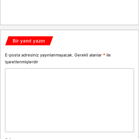
Bir yanıt yazın
E-posta adresiniz yayınlanmayacak.
Gerekli alanlar
*
ile
işaretlenmişlerdir
Y
o
r
u
m
*