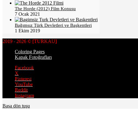
The Horde (2012) Film Konusu
7 Ocak 2021
Bağımsız Türk Devletleri ve Başkentleri
1 Ekim 2019
2019 - 2026 © [TURKAU]
Coloring Pages
Kapak Fotoğrafları
Facebook
X
Pinterest
YouTube
Reddit
Instagram
Başa dön tuşu