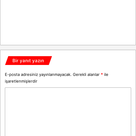
Bir yanıt yazın
E-posta adresiniz yayınlanmayacak.
Gerekli alanlar
*
ile
işaretlenmişlerdir
Y
o
r
u
m