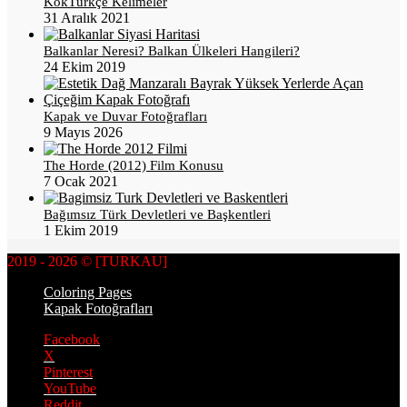
KökTürkçe Kelimeler
31 Aralık 2021
Balkanlar Neresi? Balkan Ülkeleri Hangileri?
24 Ekim 2019
Kapak ve Duvar Fotoğrafları
9 Mayıs 2026
The Horde (2012) Film Konusu
7 Ocak 2021
Bağımsız Türk Devletleri ve Başkentleri
1 Ekim 2019
2019 - 2026 © [TURKAU]
Coloring Pages
Kapak Fotoğrafları
Facebook
X
Pinterest
YouTube
Reddit