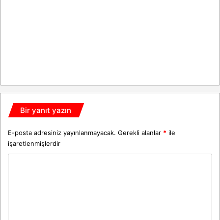
Bir yanıt yazın
E-posta adresiniz yayınlanmayacak.
Gerekli alanlar
*
ile
işaretlenmişlerdir
Y
o
r
u
m