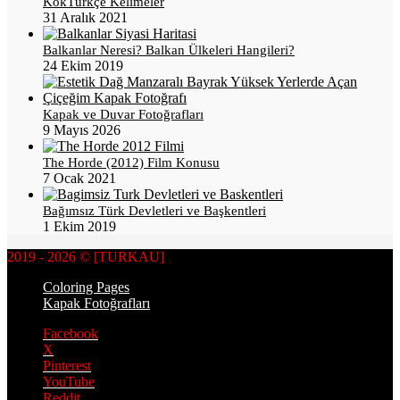
KökTürkçe Kelimeler
31 Aralık 2021
Balkanlar Neresi? Balkan Ülkeleri Hangileri?
24 Ekim 2019
Kapak ve Duvar Fotoğrafları
9 Mayıs 2026
The Horde (2012) Film Konusu
7 Ocak 2021
Bağımsız Türk Devletleri ve Başkentleri
1 Ekim 2019
2019 - 2026 © [TURKAU]
Coloring Pages
Kapak Fotoğrafları
Facebook
X
Pinterest
YouTube
Reddit