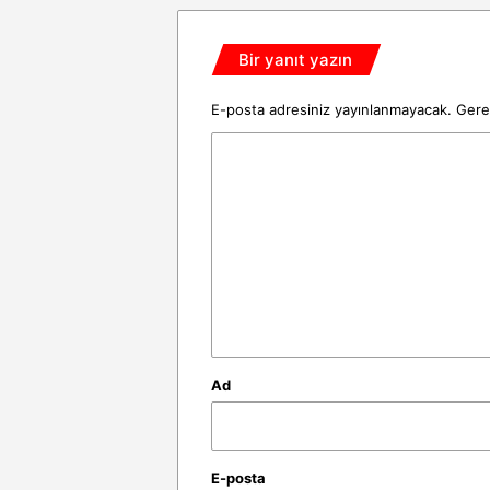
Bir yanıt yazın
E-posta adresiniz yayınlanmayacak.
Gerek
Y
o
r
u
m
*
Ad
E-posta