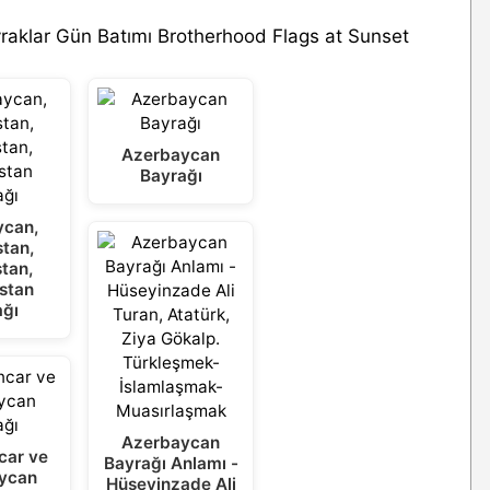
aklar Gün Batımı Brotherhood Flags at Sunset
Azerbaycan
Bayrağı
ycan,
stan,
stan,
stan
ağı
Azerbaycan
car ve
Bayrağı Anlamı -
ycan
Hüseyinzade Ali