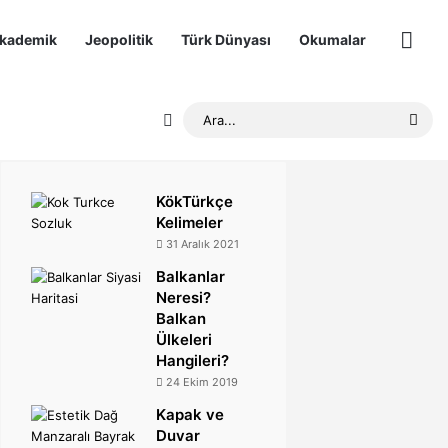
kademik
Jeopolitik
Türk Dünyası
Okumalar
Diğer
Rastgele Makale
Ara.
KökTürkçe
Kelimeler
31 Aralık 2021
Balkanlar
Neresi?
Balkan
Ülkeleri
Hangileri?
24 Ekim 2019
Kapak ve
Duvar