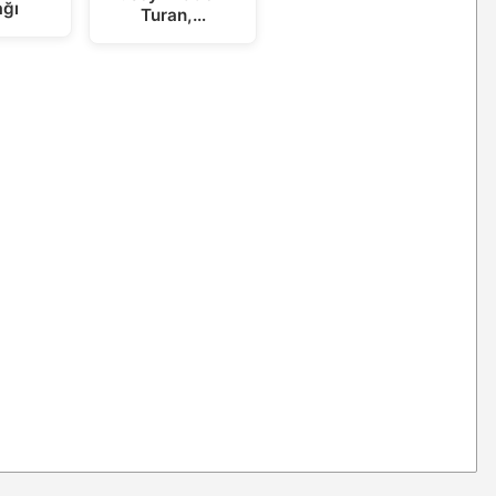
ağı
Turan,…