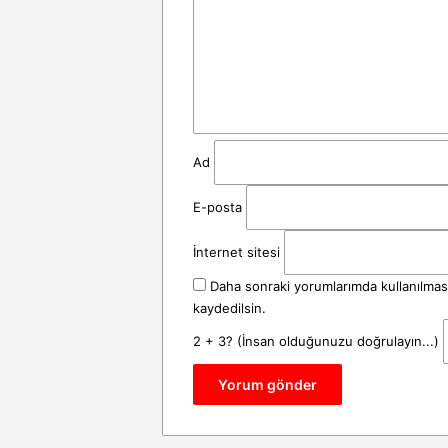
u
m
*
Ad
E-posta
İnternet sitesi
Daha sonraki yorumlarımda kullanılması
kaydedilsin.
2 + 3? (İnsan olduğunuzu doğrulayın...)