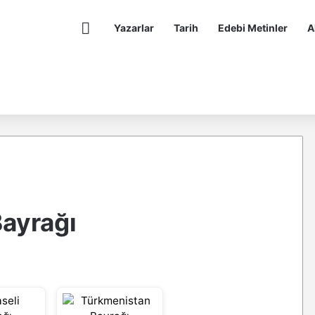
Anasayfa
Yazarlar
Tarih
Edebi Metinler
A
ayrağı