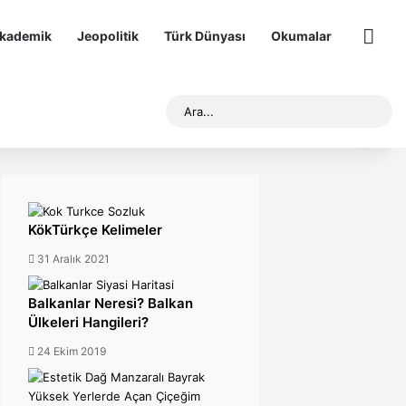
kademik
Jeopolitik
Türk Dünyası
Okumalar
Diğer
Rastgele Makale
Ara..
KökTürkçe Kelimeler
31 Aralık 2021
Balkanlar Neresi? Balkan
Ülkeleri Hangileri?
24 Ekim 2019