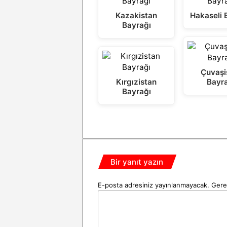
Kazakistan
Hakaseli 
Bayrağı
Çuvaşi
Kırgızistan
Bayr
Bayrağı
Bir yanıt yazın
E-posta adresiniz yayınlanmayacak.
Gerek
Y
o
r