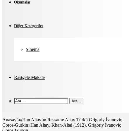
Okumalar
Diğer Kategoriler
Sinema
Rastgele Makale
Ara...
Anasayfa
»
Han Altay’ın Ressamı: Altay Türkü Grigoriy İvanoviç
Çoros-Gurkin
»
Han Altay, Khan-Altai (1912), Grigoriy İvanoviç
Çoros-Gurkin