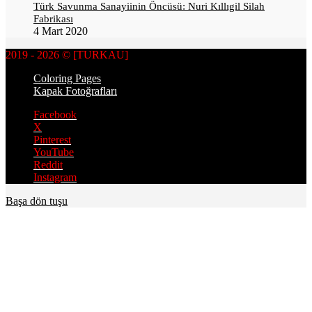
Türk Savunma Sanayiinin Öncüsü: Nuri Kıllıgil Silah
Fabrikası
4 Mart 2020
2019 - 2026 © [TURKAU]
Coloring Pages
Kapak Fotoğrafları
Facebook
X
Pinterest
YouTube
Reddit
Instagram
Başa dön tuşu