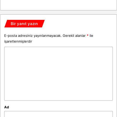
Bir yanıt yazın
E-posta adresiniz yayınlanmayacak.
Gerekli alanlar
*
ile
işaretlenmişlerdir
Y
o
r
u
m
*
Ad