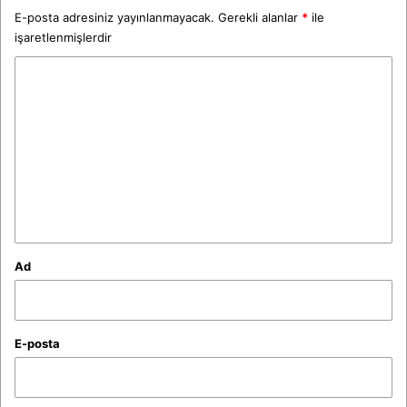
E-posta adresiniz yayınlanmayacak.
Gerekli alanlar
*
ile
işaretlenmişlerdir
Y
o
r
u
m
*
Ad
E-posta