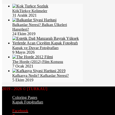
KökTürkçe Kelimeler
31 Aralık 2021
Balkanlar Neresi? Balkan Ülkeleri
Hangileri?
24 Ekim 2019
Kapak ve Duvar Fotoğrafları
9 Mayıs 2026
The Horde (2012) Film Konusu
7 Ocak 2021
Kafkasya Nedir? Kafkaslar Neresi?
5 Ekim 2019
2019 - 2026 © [TURKAU]
Coloring Pages
Kapak Fotoğrafları
Facebook