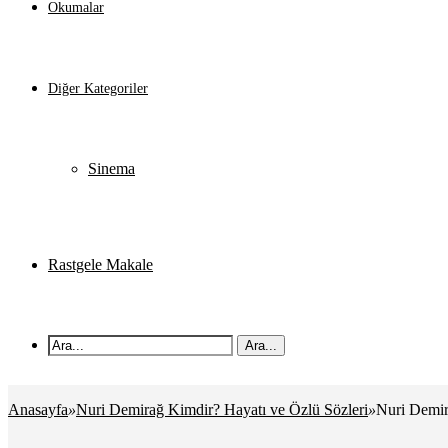
Okumalar
Diğer Kategoriler
Sinema
Rastgele Makale
Ara...
Anasayfa
»
Nuri Demirağ Kimdir? Hayatı ve Özlü Sözleri
»
Nuri Demir