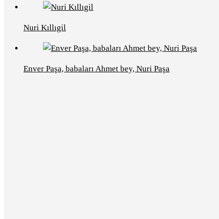
Nuri Kıllıgil
Enver Paşa, babaları Ahmet bey, Nuri Paşa