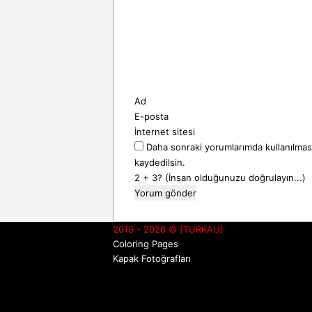
r
u
m
*
Ad
E-posta
İnternet sitesi
Daha sonraki yorumlarımda kullanılması
kaydedilsin.
2 + 3? (İnsan olduğunuzu doğrulayın...)
2019 - 2026 © [TURKAU]
Coloring Pages
Kapak Fotoğrafları
Facebook
X
Pinterest