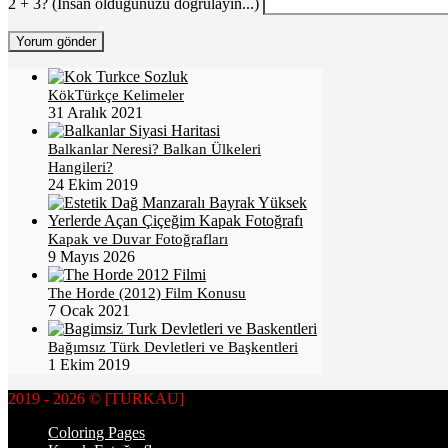
2 + 3? (İnsan olduğunuzu doğrulayın...)
KökTürkçe Kelimeler
31 Aralık 2021
Balkanlar Neresi? Balkan Ülkeleri
Hangileri?
24 Ekim 2019
Kapak ve Duvar Fotoğrafları
9 Mayıs 2026
The Horde (2012) Film Konusu
7 Ocak 2021
Bağımsız Türk Devletleri ve Başkentleri
1 Ekim 2019
2019 - 2026 © [TURKAU]
Coloring Pages