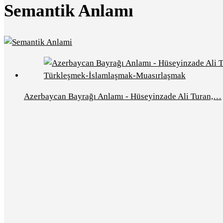
Semantik Anlamı
Azerbaycan Bayrağı Anlamı - Hüseyinzade Ali Turan,…