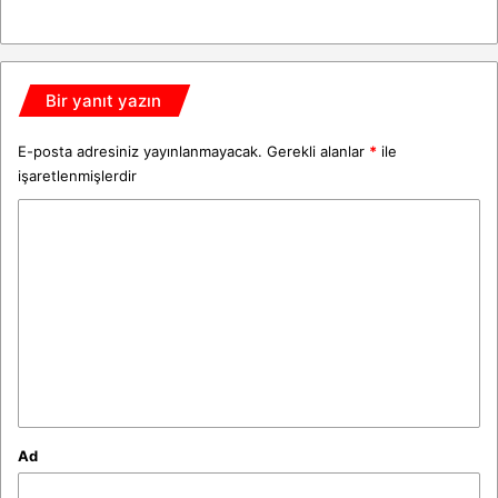
Bir yanıt yazın
E-posta adresiniz yayınlanmayacak.
Gerekli alanlar
*
ile
işaretlenmişlerdir
Y
o
r
u
m
*
Ad