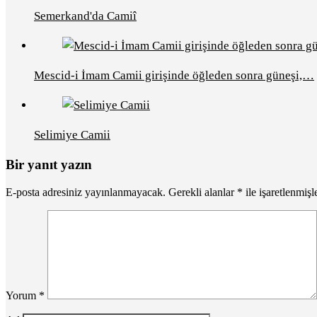
Semerkand'da Camiî
Mescid-i İmam Camii girişinde öğleden sonra güneşi,…
Selimiye Camii
Bir yanıt yazın
E-posta adresiniz yayınlanmayacak.
Gerekli alanlar
*
ile işaretlenmişl
Yorum
*