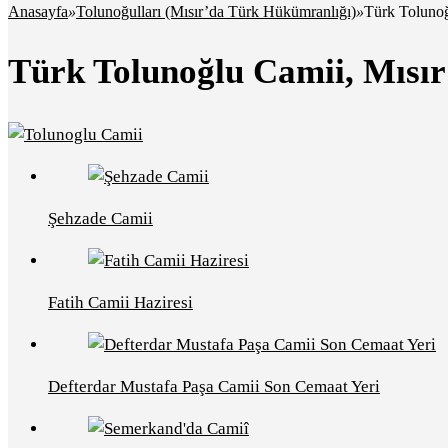
Anasayfa
»
Tolunoğulları (Mısır’da Türk Hükümranlığı)
»
Türk Tolunoğ
Türk Tolunoğlu Camii, Mısır
Şehzade Camii
Fatih Camii Haziresi
Defterdar Mustafa Paşa Camii Son Cemaat Yeri