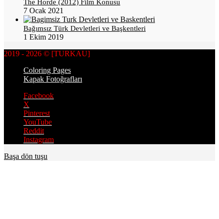
The Horde (2012) Film Konusu
7 Ocak 2021
Bağımsız Türk Devletleri ve Başkentleri
1 Ekim 2019
2019 - 2026 © [TURKAU]
Coloring Pages
Kapak Fotoğrafları
Facebook
X
Pinterest
YouTube
Reddit
Instagram
Başa dön tuşu