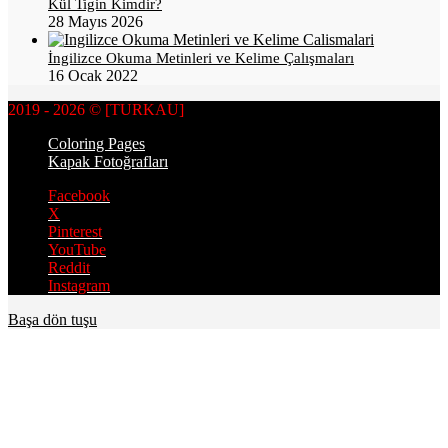
Kül Tigin Kimdir?
28 Mayıs 2026
İngilizce Okuma Metinleri ve Kelime Çalışmaları
16 Ocak 2022
2019 - 2026 © [TURKAU]
Coloring Pages
Kapak Fotoğrafları
Facebook
X
Pinterest
YouTube
Reddit
Instagram
Başa dön tuşu