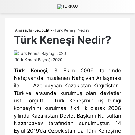
M
Anasayfa
»
Jeopolitik
»
Türk Keneşi Nedir?
Türk Keneşi Nedir?
Türk Keneşi Bayrağı 2020
Türk Keneşi,
3 Ekim 2009 tarihinde
Nahçıvan’da imzalanan Nahçıvan Anlaşması
ile, Azerbaycan-Kazakistan-Kırgızistan-
Türkiye arasında kurulmuş olan devletler
üstü örgüttür. Türk Keneşi’nin (iş birliği
konseyinin) kurulması fikri ilk olarak 2006
yılında Kazakistan Devlet Başkanı Nursultan
Nazarbayev tarafından sunulmuştur. 14
Eylül 2019’da Özbekistan da Türk Keneşi’ne