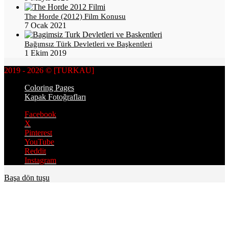
The Horde (2012) Film Konusu
7 Ocak 2021
Bağımsız Türk Devletleri ve Başkentleri
1 Ekim 2019
2019 - 2026 © [TURKAU]
Coloring Pages
Kapak Fotoğrafları
Facebook
X
Pinterest
YouTube
Reddit
Instagram
Başa dön tuşu