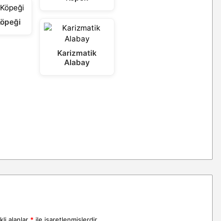
Köpeği
Karizmatik
Alabay
li alanlar
*
ile işaretlenmişlerdir