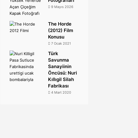
Fotoğrafları
9 Mayıs 2026
The Horde
(2012) Film
Konusu
7 Ocak 2021
Türk
Savunma
Sanayiinin
Öncüsü: Nuri
Kıllıgil Silah
Fabrikası
4 Mart 2020