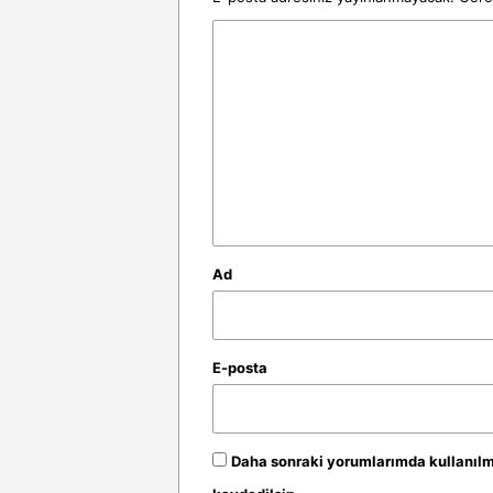
Y
o
r
u
m
*
Ad
E-posta
Daha sonraki yorumlarımda kullanılma