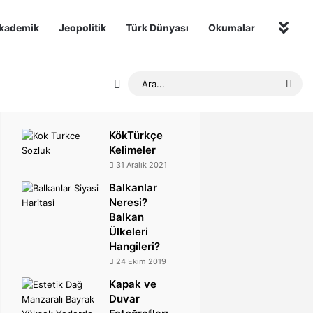
kademik
Jeopolitik
Türk Dünyası
Okumalar
Diğer
Rastgele Makale
Ara.
KökTürkçe
Kelimeler
31 Aralık 2021
Balkanlar
Neresi?
Balkan
Ülkeleri
Hangileri?
24 Ekim 2019
Kapak ve
Duvar