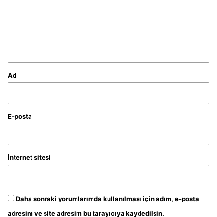
u
m
*
Ad
E-posta
İnternet sitesi
Daha sonraki yorumlarımda kullanılması için adım, e-posta
adresim ve site adresim bu tarayıcıya kaydedilsin.