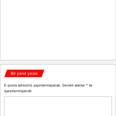
Bir yanıt yazın
E-posta adresiniz yayınlanmayacak.
Gerekli alanlar
*
ile
işaretlenmişlerdir
Y
o
r