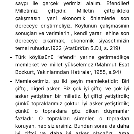
saygı ile gerçek yerimizi alalım. Efendiler!
Milletimiz çiftçidir. Milletin çiftçilikteki
çalışmasını yeni ekonomik önlemlerle son
dereceye eriştirmeliyiz. Köylünün çalışmasının
sonuçları ve verimlerini, kendi yararı lehine son
dereceye çıkarmak, ekonomik siyasetimizin
temel ruhudur.1922 (Atatürk’ün S.D.l, s. 219)
Türk köylüsünü “efendi” yerine getirmedikçe
memleket ve millet yükselemez.(Mahmut Esat
Bozkurt, Yakınlarından Hatıralar, 1955, s.94)
Memleketimiz, şu iki şeyin memleketidir: Biri
çiftçi, diğeri asker. Biz çok iyi çiftçi ve çok iyi
asker yetiştiren bir milletiz. İyi çiftçi yetiştirdik;
çünkü topraklarımız çoktur. İyi asker yetiştirdik;
çünkü o topraklara göz diken düşmanlar
fazladır. O toprakları sürenler, o toprakları
koruyan, hep sizlersiniz. Bundan sonra da daha
iyi çiftçi ve daha iyi asker olacağız. Ama