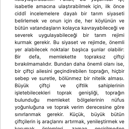
isabetle amacına ulaştırabilmek için, ilk önce
ciddî incelemelere dayalı bir tarım siyaseti
belirlemek ve onun için de, her köylünün ve
bütün vatandaşların kolayca kavrayabileceği ve
severek uygulayabileceği bir tarım rejimi
kurmak gerekir. Bu siyaset ve rejimde, önemli
yer alabilecek noktalar başlıca şunlar olabilir:
Bir defa, memlekette topraksız çiftçi
bırakılmamalıdır. Bundan daha önemli olanı ise,
bir çiftçi ailesini geçindirebilen toprağın, hiçbir
sebep ve suretle, bölünmez bir nitelik alması.
Büyük çiftçi ve çiftlik sahiplerinin
işletebilecekleri toprak genişliği, toprağın
bulunduğu memleket bölgelerinin nüfus
yoğunluğuna ve toprak verim derecesine göre
sınırlanmak gerekir. Küçük, büyük bütün
çiftçilerin iş araçlarını artırmak, yenileştirmek ve
korumak önlemleri, zaman geçirilmeden