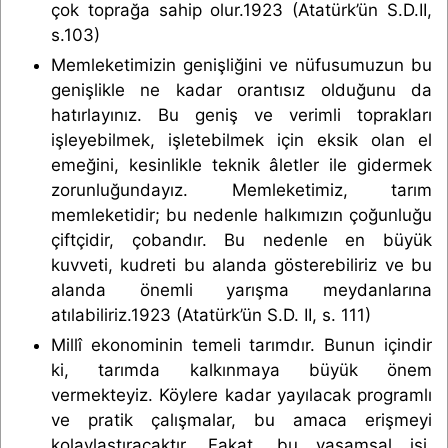
çok toprağa sahip olur.1923 (Atatürk’ün S.D.II,
s.103)
Memleketimizin genişliğini ve nüfusumuzun bu
genişlikle ne kadar orantısız olduğunu da
hatırlayınız. Bu geniş ve verimli toprakları
işleyebilmek, işletebilmek için eksik olan el
emeğini, kesinlikle teknik âletler ile gidermek
zorunluğundayız. Memleketimiz, tarım
memleketidir; bu nedenle halkımızın çoğunluğu
çiftçidir, çobandır. Bu nedenle en büyük
kuvveti, kudreti bu alanda gösterebiliriz ve bu
alanda önemli yarışma meydanlarına
atılabiliriz.1923 (Atatürk’ün S.D. II, s. 111)
Millî ekonominin temeli tarımdır. Bunun içindir
ki, tarımda kalkınmaya büyük önem
vermekteyiz. Köylere kadar yayılacak programlı
ve pratik çalışmalar, bu amaca erişmeyi
kolaylaştıracaktır. Fakat, bu yaşamsal işi,