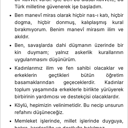
Türk milletine güvenerek işe başladım.
Ben manevî miras olarak hiçbir nas-ı katı, hiçbir
dogma, hiçbir donmuş, kalıplaşmış kural
bırakmıyorum. Benim manevî mirasım ilim ve
akıldır.
Ben, savaşlarda dahi düşmanın üzerinde bir
kin duymam; yalnız askerlik kurallarının
uygulanmasını düşünürüm.
Kadınlarımız ilim ve fen sahibi olacaklar ve
erkeklerin geçtikleri bütün öğretim
basamakların­dan geçeceklerdir. Kadınlar
toplum yaşamında erkek­lerle birlikte yürüyerek
birbirinin yardımcısı ve destekçisi olacaklardır.
Köylü, hepimizin velinimetidir. Bu necip unsurun
refahını düşüneceğiz.
Memleket işlerinde, millet işlerinde duyguya,
hatıra, kardeşliğe ve dostluğa bakılmaz.