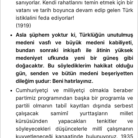
sanıyorlar. Kendi rahatlarını temin etmek için bir
vatanı ve tarih boyunca devam edip gelen Türk
istiklalini feda ediyorlar!
(1919)
Asla şüphem yoktur ki, Türklüğün unutulmuş
medeni vasfı ve büyük medeni kabiliyeti,
bundan sonraki inkişafı ile âtinin yüksek
medeniyet ufkunda yeni bir güneş gibi
doğacaktır. Bu söylediklerim hakikat olduğu
gün, senden ve bütün medeni beşeriyetten
dileğim şudur: Beni hatırlayınız.
Cumhuriyetçi ve milliyetçi olmakla beraber
partimiz programından başka bir programla ve
partili olmanın tabiî kayıtları dışında serbest
çalışacak samimî yurttaşların millet
kürsüsünden yapacakları tenkitler ve
söyleyecekleri düşüncelerle millî çalışmanın
kuvvetleneceği kanaatinde bulunuyoruz. 1935