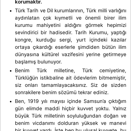
korumaktır.
Türk Tarih ve Dil kurumlarının, Türk milli varlığını
aydınlatan çok kıymetli ve önemli birer ilim
kurumu mahiyetini aldığını görmek hepimizi
sevindirici bir hadisedir. Tarih Kurumu, yaptığı
kongre, kurduğu sergi, yurt içindeki kazılar
ortaya çıkardığı eserlerle şimdiden bütün ilim
dünyasına kültürel vazifesini yerine getirmeye
başlamış bulunuyor.
Benim Türk milletine, Türk cemiyetine,
Türklüğün istikbaline ait ödevlerim bitmemiştir,
siz onları tamamlayacaksınız. Siz de sizden
sonrakilere benim sözümü tekrar ediniz.
Ben, 1919 yılı mayısı içinde Samsun’a çıktığım
gün elimde maddi hiçbir kuvvet yoktu. Yalnız
büyük Türk milletinin soyluluğundan doğan ve
benim vicdanımı dolduran yüksek ve manevi
bir kuvvet vardı. İşte ben bu ulusal kuvvete, bu