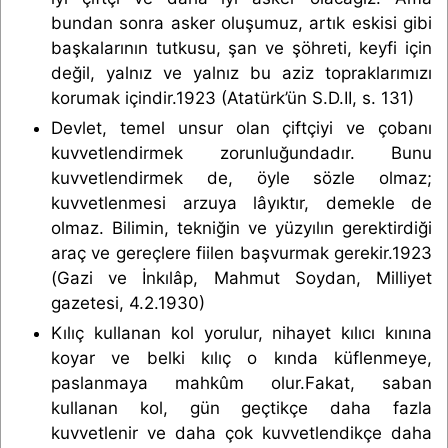
bundan sonra asker oluşumuz, artık eskisi gibi
başkalarının tutkusu, şan ve şöhreti, keyfi için
değil, yalnız ve yalnız bu aziz topraklarımızı
korumak içindir.1923 (Atatürk’ün S.D.II, s. 131)
Devlet, temel unsur olan çiftçiyi ve çobanı
kuvvetlendirmek zorunluğundadır. Bunu
kuvvetlendirmek de, öyle sözle olmaz;
kuvvetlenmesi arzuya lâyıktır, demekle de
olmaz. Bilimin, tekniğin ve yüzyılın gerektirdiği
araç ve gereçlere fiilen başvurmak gerekir.1923
(Gazi ve İnkılâp, Mahmut Soydan, Milliyet
gazetesi, 4.2.1930)
Kılıç kullanan kol yorulur, nihayet kılıcı kınına
koyar ve belki kılıç o kında küflenmeye,
paslanmaya mahkûm olur.Fakat, saban
kullanan kol, gün geçtikçe daha fazla
kuvvetlenir ve daha çok kuvvetlendikçe daha