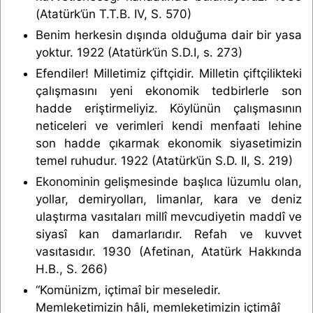
(Atatürk’ün T.T.B. IV, S. 570)
Benim herkesin dışında olduğuma dair bir yasa
yoktur. 1922 (Atatürk’ün S.D.I, s. 273)
Efendiler! Milletimiz çiftçidir. Milletin çiftçilikteki
çalışmasını yeni ekonomik tedbirlerle son
hadde eriştirmeliyiz. Köylünün çalışmasının
neticeleri ve verimleri kendi menfaati lehine
son hadde çıkarmak ekonomik siyasetimizin
temel ruhudur. 1922 (Atatürk’ün S.D. II, S. 219)
Ekonominin gelişmesinde başlıca lüzumlu olan,
yollar, demiryolları, limanlar, kara ve deniz
ulaştırma vasıtaları millî mevcudiyetin maddî ve
siyasî kan damarlarıdır. Refah ve kuvvet
vasıtasıdır. 1930 (Afetinan, Atatürk Hakkında
H.B., S. 266)
“Komünizm, içtimaî bir meseledir.
Memleketimizin hâli, memleketimizin içtimâî