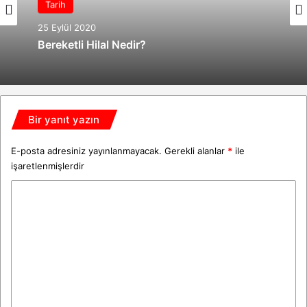
Okumalar
30 Aralık 2021
Tarih
İnsancıklar (Dostoyevski) Kitap Alıntıları
25 Eylül 2020
Bir yanıt yazın
Bereketli Hilal Nedir?
E-posta adresiniz yayınlanmayacak.
Gerekli alanlar
*
ile
işaretlenmişlerdir
Y
o
r
u
m
*