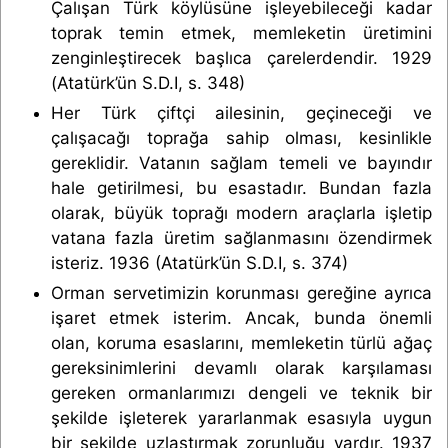
Çalışan Türk köylüsüne işleyebileceği kadar
toprak temin etmek, memleketin üretimini
zenginleştirecek başlıca çarelerdendir. 1929
(Atatürk’ün S.D.I, s. 348)
Her Türk çiftçi ailesinin, geçineceği ve
çalışacağı toprağa sahip olması, kesinlikle
gereklidir. Vatanın sağlam temeli ve bayındır
hale getirilmesi, bu esastadır. Bundan fazla
olarak, büyük toprağı modern araçlarla işletip
vatana fazla üretim sağlanmasını özendirmek
isteriz. 1936 (Atatürk’ün S.D.I, s. 374)
Orman servetimizin korunması gereğine ayrıca
işaret etmek isterim. Ancak, bunda önemli
olan, koruma esaslarını, memleketin türlü ağaç
gereksinimlerini devamlı olarak karşılaması
gereken ormanlarımızı dengeli ve teknik bir
şekilde işleterek yararlanmak esasıyla uygun
bir şekilde uzlaştırmak zorunluğu vardır. 1937