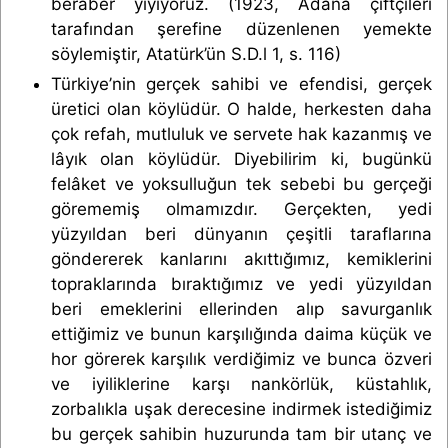
beraber yiyiyoruz. (1923, Adana çiftçileri
tarafından şerefine düzenlenen yemekte
söylemiştir, Atatürk’ün S.D.l 1, s. 116)
Türkiye’nin gerçek sahibi ve efendisi, gerçek
üretici olan köylüdür. O halde, herkesten daha
çok refah, mutluluk ve servete hak kazanmış ve
lâyık olan köylüdür. Diyebilirim ki, bugünkü
felâket ve yoksulluğun tek sebebi bu gerçeği
görememiş olmamızdır. Gerçekten, yedi
yüzyıldan beri dünyanın çeşitli taraflarına
göndererek kanlarını akıttığımız, kemiklerini
topraklarında bıraktığımız ve yedi yüzyıldan
beri emeklerini ellerinden alıp savurganlık
ettiğimiz ve bunun karşılığında daima küçük ve
hor görerek karşılık verdiğimiz ve bunca özveri
ve iyiliklerine karşı nankörlük, küstahlık,
zorbalıkla uşak derecesine indirmek istediğimiz
bu gerçek sahibin huzurunda tam bir utanç ve