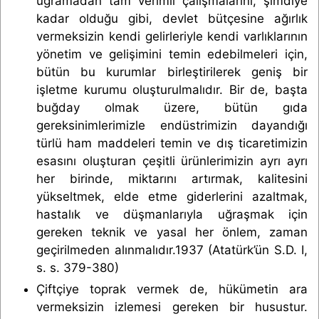
uğramadan tam verimli çalışmalarını, şimdiye
kadar olduğu gibi, devlet bütçesine ağırlık
vermeksizin kendi gelirleriyle kendi varlıklarının
yönetim ve gelişimini temin edebilmeleri için,
bütün bu kurumlar birleştirilerek geniş bir
işletme kurumu oluşturulmalıdır. Bir de, başta
buğday olmak üzere, bütün gıda
gereksinimlerimizle endüstrimizin dayandığı
türlü ham maddeleri temin ve dış ticaretimizin
esasını oluşturan çeşitli ürünlerimizin ayrı ayrı
her birinde, miktarını artırmak, kalitesini
yükseltmek, elde etme giderlerini azaltmak,
hastalık ve düşmanlarıyla uğraşmak için
gereken teknik ve yasal her önlem, zaman
geçirilmeden alınmalıdır.1937 (Atatürk’ün S.D. I,
s. s. 379-380)
Çiftçiye toprak vermek de, hükümetin ara
vermeksizin izlemesi gereken bir husustur.