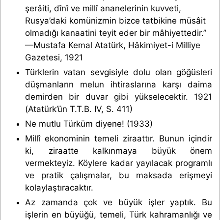
şerâiti, dînî ve millî ananelerinin kuvveti,
Rusya’daki komünizmin bizce tatbikine müsâit
olmadığı kanaatini teyit eder bir mâhiyettedir.”
—Mustafa Kemal Atatürk, Hâkimiyet-i Milliye
Gazetesi, 1921
Türklerin vatan sevgisiyle dolu olan göğüsleri
düşmanların melun ihtiraslarına karşı daima
demirden bir duvar gibi yükselecektir. 1921
(Atatürk’ün T.T.B. IV, S. 411)
Ne mutlu Türküm diyene! (1933)
Millî ekonominin temeli ziraattır. Bunun içindir
ki, ziraatte kalkınmaya büyük önem
vermekteyiz. Köylere kadar yayılacak programlı
ve pratik çalışmalar, bu maksada erişmeyi
kolaylaştıracaktır.
Az zamanda çok ve büyük işler yaptık. Bu
işlerin en büyüğü, temeli, Türk kahramanlığı ve