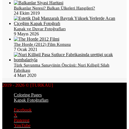
Balkanlar Neresi? Balkan Ülkeleri Hangileri?
24 Ekim 2019
Kapak ve Duvar Fotoğrafları
9 Mayıs 2026
The Horde (2012) Film Konusu
7 Ocak 2021
Türk Savunma Sanayiinin Öncüsü: Nuri Kıllıgil Silah
Fabrikası
4 Mart 2020
2019 - 2026 © [TURKAU]
Coloring Pages
Kapak Fotoğrafları
Facebook
X
Pinterest
YouTube