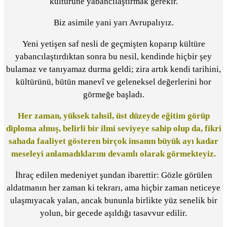
kültürüne yabancılaştırmak gerekir.
Biz asimile yani yarı Avrupalıyız.
Yeni yetişen saf nesli de geçmişten koparıp kültüre
yabancılaştırdıktan sonra bu nesil, kendinde hiçbir şey
bulamaz ve tanıyamaz durma geldi; zira artık kendi tarihini,
kültürünü, bütün manevî ve geleneksel değerlerini hor
görmeğe başladı.
Her zaman, yüksek tahsil, üst düzeyde eğitim görüp
diploma almış, belirli bir ilmi seviyeye sahip olup da, fikri
sahada faaliyet gösteren birçok insanın büyük ayı kadar
meseleyi anlamadıklarını devamlı olarak görmekteyiz.
İhraç edilen medeniyet şundan ibarettir: Gözle görülen
aldatmanın her zaman ki tekrarı, ama hiçbir zaman neticeye
ulaşmıyacak yalan, ancak bununla birlikte yüz senelik bir
yolun, bir gecede aşıldığı tasavvur edilir.