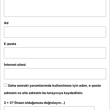
*
Ad
E-posta
İnternet sitesi
Daha sonraki yorumlarımda kullanılması için adım, e-posta
adresim ve site adresim bu tarayıcıya kaydedilsin.
2 + 3? (İnsan olduğunuzu doğrulayın...)