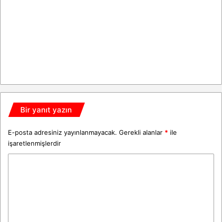
Bir yanıt yazın
E-posta adresiniz yayınlanmayacak.
Gerekli alanlar
*
ile
işaretlenmişlerdir
Y
o
r
u
m