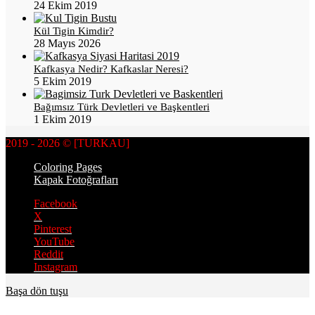
24 Ekim 2019
Kül Tigin Kimdir?
28 Mayıs 2026
Kafkasya Nedir? Kafkaslar Neresi?
5 Ekim 2019
Bağımsız Türk Devletleri ve Başkentleri
1 Ekim 2019
2019 - 2026 © [TURKAU]
Coloring Pages
Kapak Fotoğrafları
Facebook
X
Pinterest
YouTube
Reddit
Instagram
Başa dön tuşu