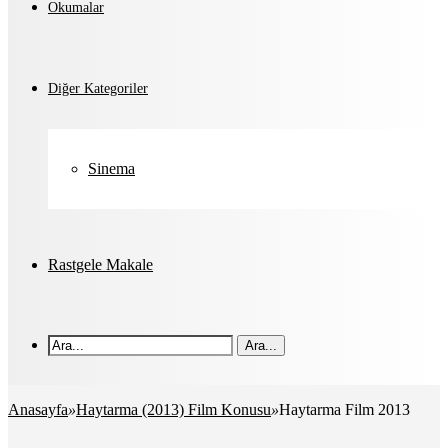
Okumalar
Diğer Kategoriler
Sinema
Rastgele Makale
Ara...
Anasayfa
»
Haytarma (2013) Film Konusu
»
Haytarma Film 2013