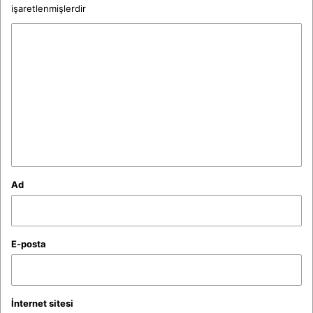
işaretlenmişlerdir
Y
o
r
u
m
*
Ad
E-posta
İnternet sitesi