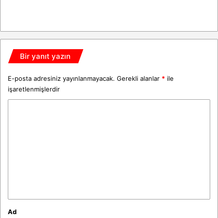
Bir yanıt yazın
E-posta adresiniz yayınlanmayacak.
Gerekli alanlar
*
ile
işaretlenmişlerdir
Y
o
r
u
m
*
Ad