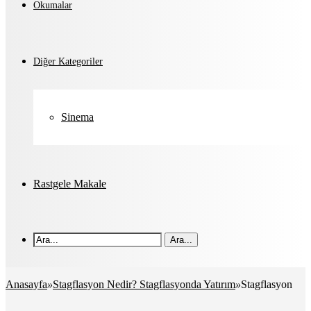
Okumalar
Diğer Kategoriler
Sinema
Rastgele Makale
Ara...
Anasayfa
»
Stagflasyon Nedir? Stagflasyonda Yatırım
»
Stagflasyon