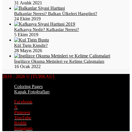
31 Aralık 2021
Balkanlar Neresi? Balkan Ülkeleri Hangileri?
24 Ekim 2019
Kafkasya Nedir? Kafkaslar Neresi?
5 Ekim 2019
Kül Tigin Kimdir?
28 Mayıs 2026
İngilizce Okuma Metinleri ve Kelime Çalışmaları
16 Ocak 2022
2019 - 2026 © [TURKAU]
Coloring Pages
Kapak Fotoğrafları
Facebook
X
Pinterest
YouTube
Reddit
Instagram