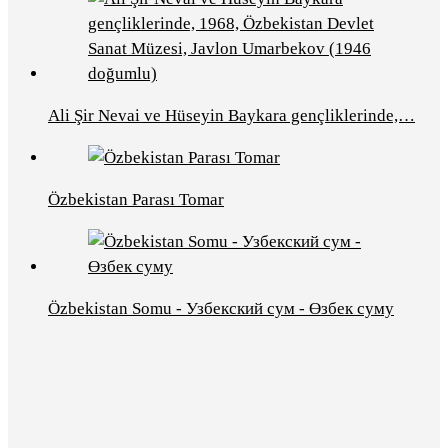
Ali Şir Nevai ve Hüseyin Baykara gençliklerinde,…
Özbekistan Parası Tomar
Özbekistan Somu - Узбекский сум - Өзбек суму