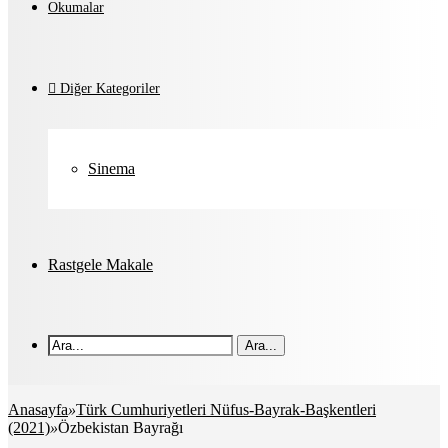
Okumalar
Diğer Kategoriler
Sinema
Rastgele Makale
Ara...
Anasayfa
»
Türk Cumhuriyetleri Nüfus-Bayrak-Başkentleri
(2021)
»
Özbekistan Bayrağı