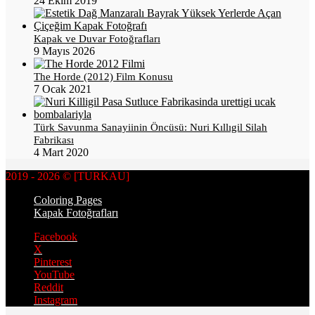
24 Ekim 2019
Kapak ve Duvar Fotoğrafları
9 Mayıs 2026
The Horde (2012) Film Konusu
7 Ocak 2021
Türk Savunma Sanayiinin Öncüsü: Nuri Kıllıgil Silah
Fabrikası
4 Mart 2020
2019 - 2026 © [TURKAU]
Coloring Pages
Kapak Fotoğrafları
Facebook
X
Pinterest
YouTube
Reddit
Instagram