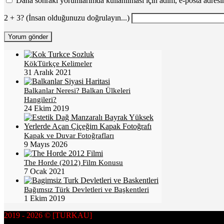
Daha sonraki yorumlarımda kullanılması için adım, e-posta adresim
2 + 3? (İnsan olduğunuzu doğrulayın...)
KökTürkçe Kelimeler
31 Aralık 2021
Balkanlar Neresi? Balkan Ülkeleri
Hangileri?
24 Ekim 2019
Kapak ve Duvar Fotoğrafları
9 Mayıs 2026
The Horde (2012) Film Konusu
7 Ocak 2021
Bağımsız Türk Devletleri ve Başkentleri
1 Ekim 2019
2019 - 2026 © [TURKAU]