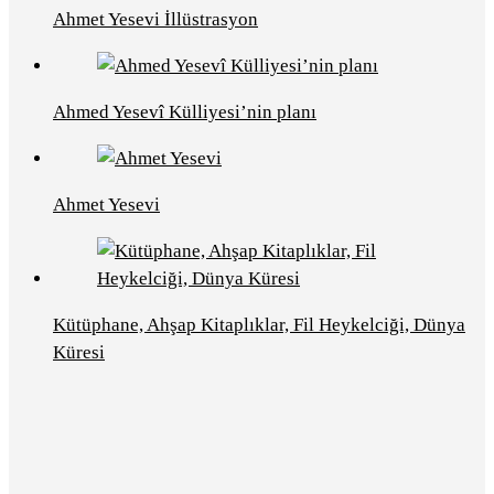
Ahmet Yesevi İllüstrasyon
Ahmed Yesevî Külliyesi’nin planı
Ahmet Yesevi
Kütüphane, Ahşap Kitaplıklar, Fil Heykelciği, Dünya
Küresi