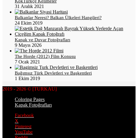
KökTürkçe Kelimeler
31 Aralık 2021
Balkanlar Neresi? Balkan Ülkeleri Hangileri?
24 Ekim 2019
Kapak ve Duvar Fotoğrafları
9 Mayıs 2026
The Horde (2012) Film Konusu
7 Ocak 2021
Bağımsız Türk Devletleri ve Başkentleri
1 Ekim 2019
2019 - 2026 © [TURKAU]
Coloring Pages
Kapak Fotoğrafları
Facebook
X
Pinterest
YouTube
Reddit