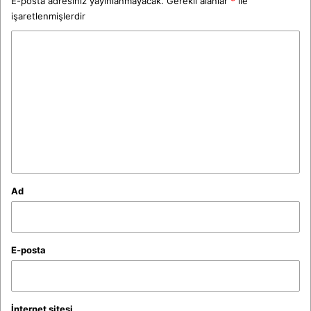
E-posta adresiniz yayınlanmayacak.
Gerekli alanlar
*
ile
işaretlenmişlerdir
Y
o
r
u
m
*
Ad
E-posta
İnternet sitesi