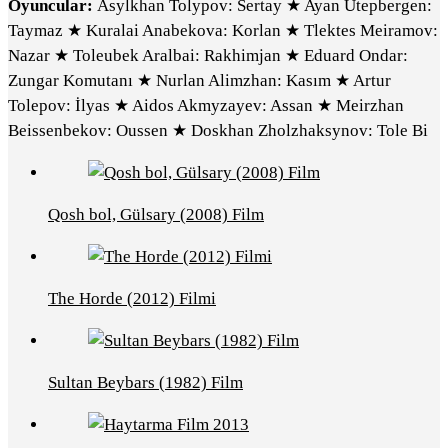
Oyuncular:
Asylkhan Tolypov: Sertay ★ Ayan Utepbergen:
Taymaz ★ Kuralai Anabekova: Korlan ★ Tlektes Meiramov:
Nazar ★ Toleubek Aralbai: Rakhimjan ★ Eduard Ondar:
Zungar Komutanı ★ Nurlan Alimzhan: Kasım ★ Artur
Tolepov: İlyas ★ Aidos Akmyzayev: Assan ★ Meirzhan
Beissenbekov: Oussen ★ Doskhan Zholzhaksynov: Tole Bi
Qosh bol, Gülsary (2008) Film
The Horde (2012) Filmi
Sultan Beybars (1982) Film