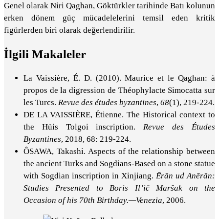
Genel olarak Niri Qaghan, Göktürkler tarihinde Batı kolunun
erken dönem güç mücadelelerini temsil eden kritik
figürlerden biri olarak değerlendirilir.
İlgili Makaleler
La Vaissière, É. D. (2010). Maurice et le Qaghan: à
propos de la digression de Théophylacte Simocatta sur
les Turcs.
Revue des études byzantines
,
68
(1), 219-224.
DE LA VAISSIÈRE, Étienne. The Historical context to
the Hüis Tolgoi inscription.
Revue des Études
Byzantines
, 2018, 68: 219-224.
ÔSAWA, Takashi. Aspects of the relationship between
the ancient Turks and Sogdians-Based on a stone statue
with Sogdian inscription in Xinjiang.
Ērān ud Anērān:
Studies Presented to Boris Il’ič Maršak on the
Occasion of his 70th Birthday.—Venezia
, 2006.