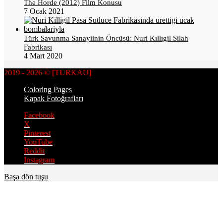
The Horde (2012) Film Konusu
7 Ocak 2021
Türk Savunma Sanayiinin Öncüsü: Nuri Kıllıgil Silah
Fabrikası
4 Mart 2020
2019 - 2026 © [TURKAU]
Coloring Pages
Kapak Fotoğrafları
Facebook
X
Pinterest
YouTube
Reddit
Instagram
Başa dön tuşu