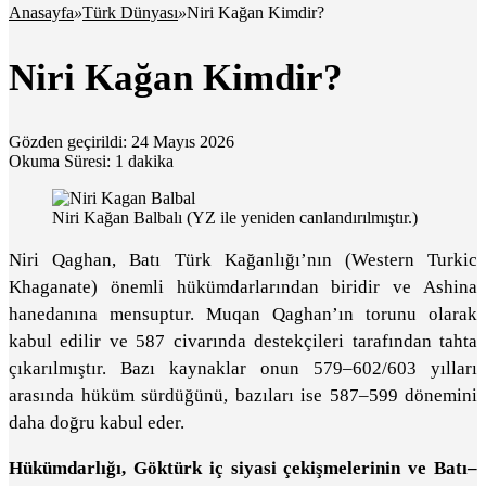
Anasayfa
»
Türk Dünyası
»
Niri Kağan Kimdir?
Niri Kağan Kimdir?
Gözden geçirildi: 24 Mayıs 2026
Okuma Süresi: 1 dakika
Niri Kağan Balbalı (YZ ile yeniden canlandırılmıştır.)
Niri Qaghan, Batı Türk Kağanlığı’nın (Western Turkic
Khaganate) önemli hükümdarlarından biridir ve Ashina
hanedanına mensuptur. Muqan Qaghan’ın torunu olarak
kabul edilir ve 587 civarında destekçileri tarafından tahta
çıkarılmıştır. Bazı kaynaklar onun 579–602/603 yılları
arasında hüküm sürdüğünü, bazıları ise 587–599 dönemini
daha doğru kabul eder.
Hükümdarlığı, Göktürk iç siyasi çekişmelerinin ve Batı–