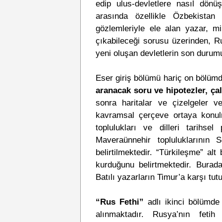
edip ulus-devletlere nasıl dönüş
arasında özellikle Özbekistan
gözlemleriyle ele alan yazar, mi
çıkabileceği sorusu üzerinden, Ru
yeni oluşan devletlerin son durumu
Eser giriş bölümü hariç on bölüm
aranacak soru ve hipotezler, ça
sonra haritalar ve çizelgeler v
kavramsal çerçeve ortaya konul
toplulukları ve dilleri tarihse
Maveraünnehir topluluklarının S
belirtilmektedir. “Türkileşme” al
kurduğunu belirtmektedir. Burada
Batılı yazarların Timur’a karşı t
“Rus Fethi”
adlı ikinci bölümde 
alınmaktadır. Rusya’nın fetih p