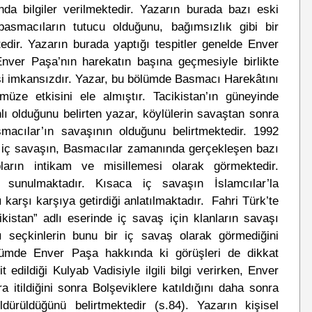
nda bilgiler verilmektedir. Yazarın burada bazı eski
asmacıların tutucu olduğunu, bağımsızlık gibi bir
edir. Yazarın burada yaptığı tespitler genelde Enver
ver Paşa’nın harekatın başına geçmesiyle birlikte
i imkansızdır. Yazar, bu bölümde Basmacı Harekâtını
ze etkisini ele almıştır. Tacikistan’ın güneyinde
lı olduğunu belirten yazar, köylülerin savaştan sonra
macılar’ın savaşının olduğunu belirtmektedir. 1992
n iç savaşın, Basmacılar zamanında gerçekleşen bazı
pların intikam ve misillemesi olarak görmektedir.
sunulmaktadır. Kısaca iç savaşın İslamcılar’la
ı karşı karşıya getirdiği anlatılmaktadır. Fahri Türk’te
kistan” adlı eserinde iç savaş için klanların savaşı
zı seçkinlerin bunu bir iç savaş olarak görmediğini
ümde Enver Paşa hakkında ki görüşleri de dikkat
edildiği Kulyab Vadisiyle ilgili bilgi verirken, Enver
a itildiğini sonra Bolşeviklere katıldığını daha sonra
dürüldüğünü belirtmektedir (s.84). Yazarın kişisel