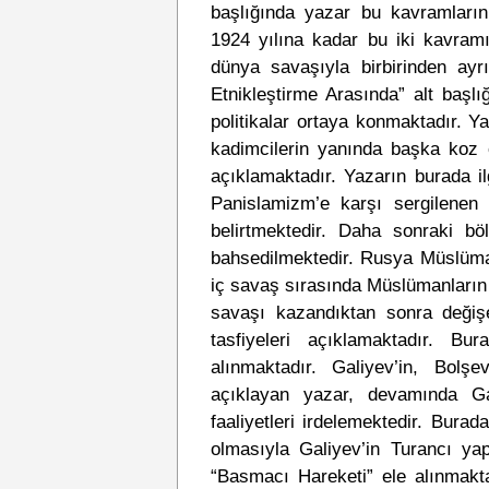
başlığında yazar bu kavramların
1924 yılına kadar bu iki kavramın
dünya savaşıyla birbirinden ayr
Etnikleştirme Arasında” alt başlı
politikalar ortaya konmaktadır. Ya
kadimcilerin yanında başka koz ola
açıklamaktadır. Yazarın burada il
Panislamizm’e karşı sergilenen 
belirtmektedir. Daha sonraki bö
bahsedilmektedir. Rusya Müslümanl
iç savaş sırasında Müslümanların iz
savaşı kazandıktan sonra değiş
tasfiyeleri açıklamaktadır. B
alınmaktadır. Galiyev’in, Bolşev
açıklayan yazar, devamında Gal
faaliyetleri irdelemektedir. Burad
olmasıyla Galiyev’in Turancı ya
“Basmacı Hareketi” ele alınmakta