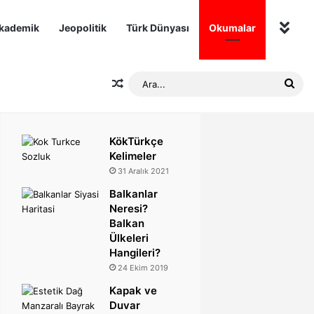
kademik
Jeopolitik
Türk Dünyası
Okumalar
Diğer
Rastgele Makale
Ara.
KökTürkçe
Kelimeler
31 Aralık 2021
Balkanlar
Neresi?
Balkan
Ülkeleri
Hangileri?
24 Ekim 2019
Kapak ve
Duvar