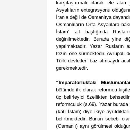
karşılaştırmalı olarak ele alan
Asyalıların entegrasyonu olduğunu
İran’a değil de Osmanlıya dayandı
Osmanlıların Orta Asyalılara bak
İslam” alt başlığında Ruslar
değinilmektedir. Burada yine diğe
yapılmaktadır. Yazar Rusların a
tezini öne sürmektedir. Avrupalı d
Türk devletleri baz alınsaydı aca
gerekmektedir.
“İmparatorluktaki Müslümanl
bölümde ilk olarak reformcu kişile
üç belirleyici özellikten bahsedi
reformculuk (s.69). Yazar burada
(katı İslam) diye ikiye ayrıldıkla
belirtmektedir. Bunun sebebi ola
(Osmanlı) aynı görülmesi olduğu