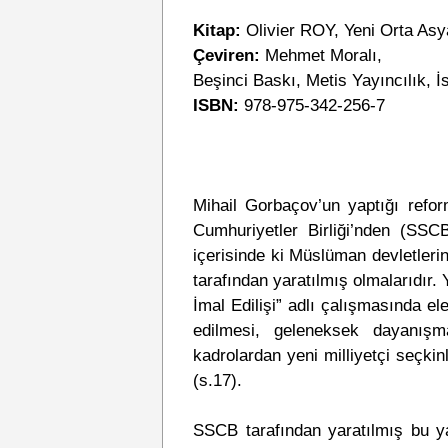
Kitap:
Olivier ROY, Yeni Orta Asya
Çeviren:
Mehmet Moralı,
Beşinci Baskı, Metis Yayıncılık, İ
ISBN:
978-975-342-256-7
Mihail Gorbaçov’un yaptığı refor
Cumhuriyetler Birliği’nden (SSC
içerisinde ki Müslüman devletleri
tarafından yaratılmış olmalarıdır. 
İmal Edilişi” adlı çalışmasında el
edilmesi, geleneksek dayanışm
kadrolardan yeni milliyetçi seçkin
(s.17).
SSCB tarafından yaratılmış bu yap