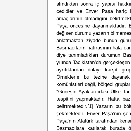
alındıktan sonra iç yapısı hakkı
cedidler ve Enver Paşa hariç b
amaçlarının olmadığını belirtmekt
Paşa öncesine dayanmaktadır. En
değişen durumu yazarın bilmemes
anlatmaktan ziyade bunun günümü
Basmacıların hatırasının hala can
diye tanımladıkları durumun Bas
yılında Tacikistan’da gerçekleşe
ayrılıklardan dolayı karşıt gru
Örneklerle bu tezine dayanak 
komünistleri değil, bölgeci gruplar
“Güneşin Ayaklarındaki Ülke Taci
tespitini yapmaktadır. Hatta ba
belirtmektedir.
[1]
Yazarın bu böl
çekmektedir. Enver Paşa’nın şehit 
Paşa’nın Atatürk tarafından kenar
Basmacılara katılarak burada öl