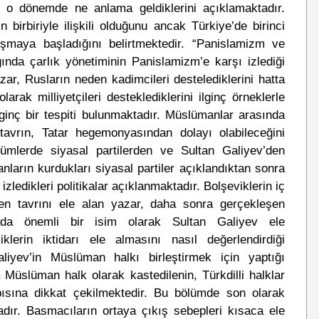
 o dönemde ne anlama geldiklerini açıklamaktadır.
 birbiriyle ilişkili olduğunu ancak Türkiye’de birinci
ışmaya başladığını belirtmektedir. “Panislamizm ve
ğında çarlık yönetiminin Panislamizm’e karşı izlediği
zar, Rusların neden kadimcileri destelediklerini hatta
rak milliyetçileri desteklediklerini ilginç örneklerle
ginç bir tespiti bulunmaktadır. Müslümanlar arasında
tavrın, Tatar hegemonyasından dolayı olabileceğini
lümlerde siyasal partilerden ve Sultan Galiyev’den
arın kurdukları siyasal partiler açıklandıktan sonra
ledikleri politikalar açıklanmaktadır. Bolşeviklerin iç
en tavrını ele alan yazar, daha sonra gerçekleşen
urada önemli bir isim olarak Sultan Galiyev ele
iklerin iktidarı ele almasını nasıl değerlendirdiği
iyev’in Müslüman halkı birleştirmek için yaptığı
a Müslüman halk olarak kastedilenin, Türkdilli halklar
pısına dikkat çekilmektedir. Bu bölümde son olarak
dır. Basmacıların ortaya çıkış sebepleri kısaca ele