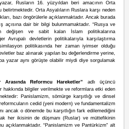
 yazar, Rusların 16. yüzyıldan beri amacının Orta
 belirtmektedir. Orta Asyalıların Ruslara karşı neden
kları, bazı öngörülerle açıklanmaktadır. Ancak burada
ış açısına dair bir bilgi bulunmamaktadır. “Rusya ve
ın değişen ve sabit kalan İslam politikalarına
r Avrupalı devletlerin politikalarıyla karşılaştırma
similasyon politikasında her zaman iyimser olduğu
evletler baz alınarak yapılan bu değerlendirme yerine,
ba yazar aynı görüşte olabilir miydi diye sorgulamak
ar Arasında Reformcu Hareketler”
adlı üçüncü
r hakkında bilgiler verilmekte ve reformlara etki eden
lmektedir: Panislamizm, sömürge karşıtlığı ve dinsel
 reformcuların cedid (yeni modern) ve fundamentalizm
rını ancak o dönemde bu karşıtlığın fark edilemediğini
rak her ikisinin de düşmanı (Ruslar) ve müttefikinin
nu açıklanmaktadır. “Panislamizm ve Pantürkizm” alt