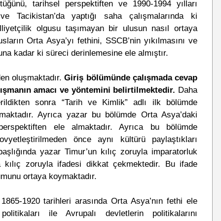
tüğünü, tarihsel perspektiften ve 1990-1994 yılları
 ve Tacikistan’da yaptığı saha çalışmalarında ki
lliyetçilik olgusu taşımayan bir ulusun nasıl ortaya
sların Orta Asya’yı fethini, SSCB’nin yıkılmasını ve
na kadar ki süreci derinlemesine ele almıştır.
den oluşmaktadır.
Giriş bölümünde çalışmada cevap
lışmanın amacı ve yöntemini belirtilmektedir.
Daha
erildikten sonra “Tarih ve Kimlik” adlı ilk bölümde
maktadır. Ayrıca yazar bu bölümde Orta Asya’daki
l perspektiften ele almaktadır. Ayrıca bu bölümde
ovyetleştirilmeden önce aynı kültürü paylaştıkları
t başlığında yazar Timur’un kılıç zoruyla imparatorluk
 kılıç zoruyla ifadesi dikkat çekmektedir. Bu ifade
utumunu ortaya koymaktadır.
1865-1920 tarihleri arasında Orta Asya’nın fethi ele
olitikaları ile Avrupalı devletlerin politikalarını