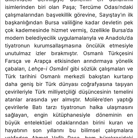
isimlerinden biri olan Paşa; Tercüme Odası’ndaki
çalışmalarından başvekillik görevine, Sayıştay’ın ilk
başkanlığından Bursa valiliğine kadar devletin pek
çok kademesinde hizmet vermiş, özellikle Bursa’da
modern belediyecilik uygulamalarıyla ve Anadolu’da
tiyatronun kurumsallaşmasına öncülük etmesiyle
unutulmaz izler bırakmıştır. Osmanlı Türkçesini
Farsça ve Arapça etkisinden arındırmaya yönelik
çabaları,
Lehçe-i Osmânî
gibi sözlük çalışmaları ve
Türk tarihini Osmanlı merkezli bakıştan kurtarıp
daha geniş bir Türk dünyası coğrafyasına taşıyan
çevirileriyle Türk milliyetçiliği düşüncesinin temelini
atanlar arasında yer almıştır. Molière’den yaptığı
çevirilerle Batı tarzı tiyatronun halka ulaşmasını
sağlayan, engin kütüphanesiyle döneminin en
büyük entelektüel odaklarından birini kuran ve
hayatının son yıllarını bu bilimsel çalışmalara
vakfeden Ahmet Vefik Paşa, hem bürokrasideki