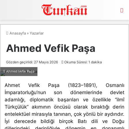
M
Anasayfa
»
Yazarlar
Ahmed Vefik Paşa
Gözden geçirildi: 27 Mayıs 2026
Okuma Süresi: 1 dakika
Ahmed Vefik Paşa
Ahmet Vefik Paşa (1823–1891), Osmanlı
İmparatorluğu’nun son dönemlerinde devlet
adamlığı, diplomatik başarıları ve özellikle “ilmî
Türkçülük” akımının öncüsü olarak bıraktığı derin
entelektüel mirasıyla tanınan, çok yönlü bir aydındır.
İyi derecede bildiği birçok Batı dili ve Doğu
dillerindeki derinliğiyle dönemin en donanımlı