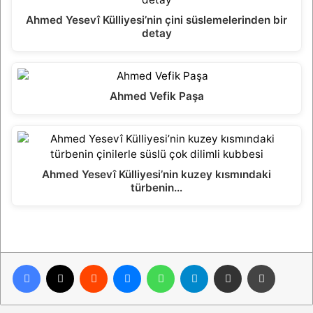
Ahmed Yesevî Külliyesi’nin çini süslemelerinden bir
detay
Ahmed Vefik Paşa
Ahmed Yesevî Külliyesi’nin kuzey kısmındaki
türbenin…
Facebook
X
Reddit
Messenger
WhatsApp
Telegram
E-Posta ile paylaş
Yazdır