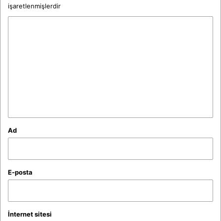
işaretlenmişlerdir
Y
o
r
u
m
*
Ad
E-posta
İnternet sitesi