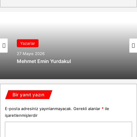
Yazarlar
27 Mayıs 2026
Mehmet Emin Yurdakul
Bir yanıt yazın
E-posta adresiniz yayınlanmayacak.
Gerekli alanlar
*
ile
işaretlenmişlerdir
Y
o