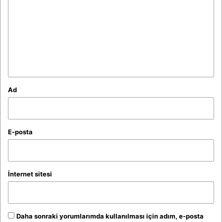
r
u
m
*
Ad
E-posta
İnternet sitesi
Daha sonraki yorumlarımda kullanılması için adım, e-posta