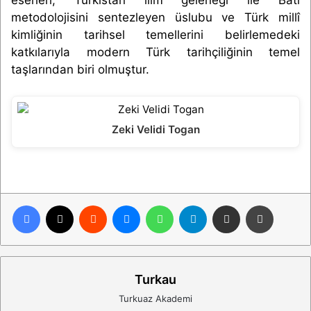
metodolojisini sentezleyen üslubu ve Türk millî
kimliğinin tarihsel temellerini belirlemedeki
katkılarıyla modern Türk tarihçiliğinin temel
taşlarından biri olmuştur.
Zeki Velidi Togan
Facebook
X
Reddit
Messenger
WhatsApp
Telegram
E-Posta ile paylaş
Yazdır
Turkau
Turkuaz Akademi