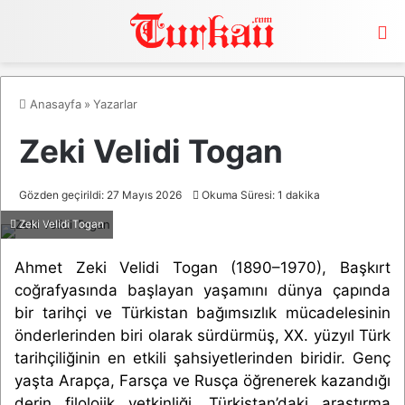
M
Anasayfa
»
Yazarlar
Zeki Velidi Togan
Gözden geçirildi: 27 Mayıs 2026
Okuma Süresi: 1 dakika
Zeki Velidi Togan
Ahmet Zeki Velidi Togan (1890–1970), Başkırt
coğrafyasında başlayan yaşamını dünya çapında
bir tarihçi ve Türkistan bağımsızlık mücadelesinin
önderlerinden biri olarak sürdürmüş, XX. yüzyıl Türk
tarihçiliğinin en etkili şahsiyetlerinden biridir. Genç
yaşta Arapça, Farsça ve Rusça öğrenerek kazandığı
derin filolojik yetkinliği, Türkistan’daki araştırma