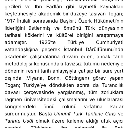
gezileri ve İbn Fadlân gibi kıymetli kaynakları
keşfetmesiyle akademik bir düzeye taşıyan Togan;
1917 İhtilâli sonrasında Başkırt Özerk Hükümeti’nin
liderliğini üstlenmiş ve ömrünü Türk dünyasının
tarihsel köklerini ve kültürel birliğini araştırmaya
adamıştır. 1925’te Türkiye Cumhuriyeti
vatandaşlığına geçerek İstanbul Dârülfünunu’nda
akademik çalışmalarına devam eden, ancak tarih
metodolojisi konusundaki tavizsiz tutumu nedeniyle
dönemin resmi tarih anlayışıyla çatışıp bir süre yurt
dışında (Viyana, Bonn, Göttingen) görev yapan
Togan; Türkiye’ye döndükten sonra da Turancılık
davası çerçevesinde yargılanmış, tüm zorluklara
rağmen üniversitedeki çalışmalarını ve uluslararası
kongrelerdeki öncü rolünü vefatına kadar
sürdürmüştür. Başta
Umumî Türk Tarihine Giriş
ve
Tarihte Usûl
olmak üzere kaleme aldığı ufuk açıcı
eserleri, Türkistan ilim geleneği ile Batı