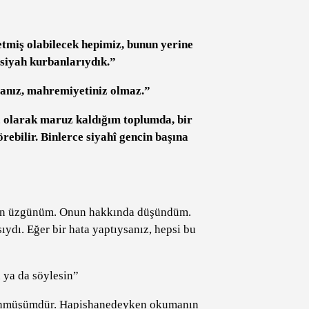
etmiş olabilecek hepimiz, bunun yerine
siyah kurbanlarıydık.”
nız, mahremiyetiniz olmaz.”
ç olarak maruz kaldığım toplumda, bir
bilir. Binlerce siyahî gencin başına
çin üzgünüm. Onun hakkında düşündüm.
dı. Eğer bir hata yaptıysanız, hepsi bu
n ya da söylesin”
üşünmüşümdür. Hapishanedeyken okumanın