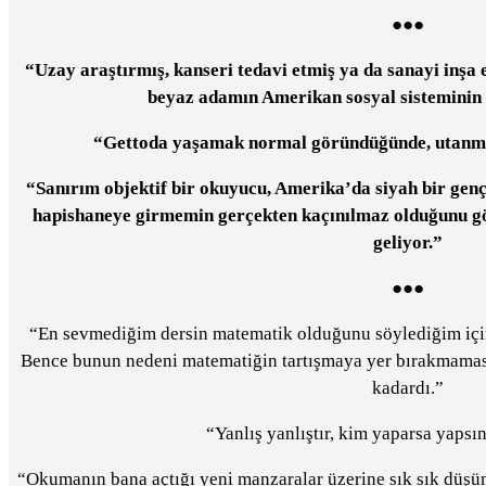
●●●
“Uzay araştırmış, kanseri tedavi etmiş ya da sanayi inşa 
beyaz adamın Amerikan sosyal sisteminin 
“Gettoda yaşamak normal göründüğünde, utanma
“Sanırım objektif bir okuyucu, Amerika’da siyah bir gen
hapishaneye girmemin gerçekten kaçınılmaz olduğunu göre
geliyor.”
●●●
“En sevmediğim dersin matematik olduğunu söylediğim i
Bence bunun nedeni matematiğin tartışmaya yer bırakmamasıy
kadardı.”
“Yanlış yanlıştır, kim yaparsa yapsı
“Okumanın bana açtığı yeni manzaralar üzerine sık sık d