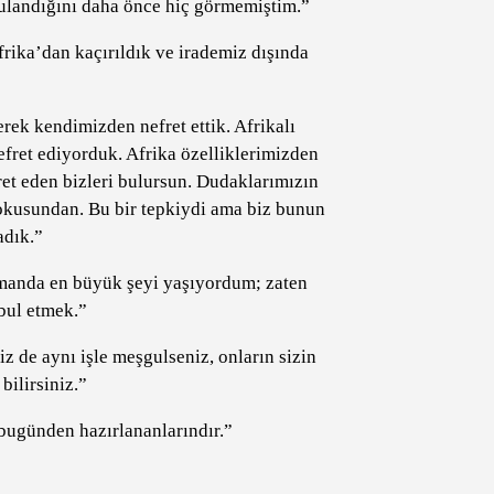
gulandığını daha önce hiç görmemiştim.”
frika’dan kaçırıldık ve irademiz dışında
erek kendimizden nefret ettik. Afrikalı
efret ediyorduk. Afrika özelliklerimizden
et eden bizleri bulursun. Dudaklarımızın
dokusundan. Bu bir tepkiydi ama biz bunun
adık.”
amanda en büyük şeyi yaşıyordum; zaten
bul etmek.”
iz de aynı işle meşgulseniz, onların sizin
bilirsiniz.”
bugünden hazırlananlarındır.”