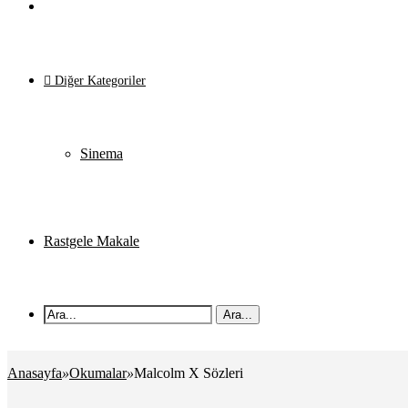
Okumalar
Diğer Kategoriler
Sinema
Rastgele Makale
Ara...
Anasayfa
»
Okumalar
»
Malcolm X Sözleri