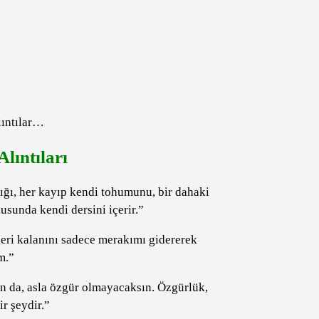
lıntılar…
lıntıları
klığı, her kayıp kendi tohumunu, bir dahaki
nusunda kendi dersini içerir.”
eri kalanını sadece merakımı gidererek
m.”
an da, asla özgür olmayacaksın. Özgürlük,
r şeydir.”