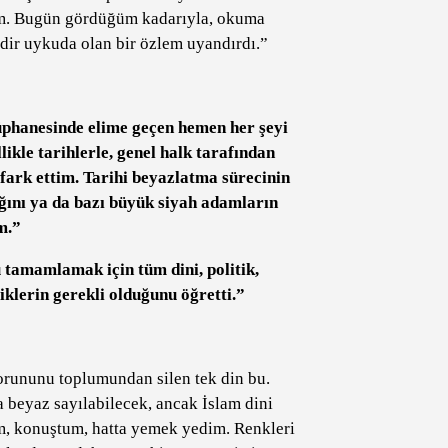
dum. Bugün gördüğüm kadarıyla, okuma
edir uykuda olan bir özlem uyandırdı.”
hanesinde elime geçen hemen her şeyi
kle tarihlerle, genel halk tarafından
ark ettim. Tarihi beyazlatma sürecinin
ığını ya da bazı büyük siyah adamların
m.”
tamamlamak için tüm dini, politik,
iklerin gerekli olduğunu öğretti.”
sorununu toplumundan silen tek din bu.
eyaz sayılabilecek, ancak İslam dini
tım, konuştum, hatta yemek yedim. Renkleri