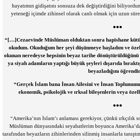
hayatımın gidişatını sonsuza dek değiştirdiğini biliyor
yeteneği içimde zihinsel olarak canlı olmak için uzun sür
●●●
“[…]Cezaevinde Müslüman olduktan sonra hapishane kütüp
okudum. Okuduğum her şeyi düşünmeye başladım ve özelli
okunan neredeyse hepsinin beyaz tarihe dönüştürüldüğünü f
ya siyah adamların yaptığı büyük şeyleri dışarıda bırakt
beyazladığını öğrendi
“Gerçek İslam bana İnsan Ailesini ve İnsan Toplumunu 
ekonomik, psikolojik ve ırksal bileşenlerin veya özell
●●●
“Amerika’nın İslam’ı anlaması gerekiyor, çünkü ırkçılık 
Müslüman dünyasındaki seyahatlerim boyunca Amerika’da b
tarafından beyazların zihinlerinden silinmiş insanlarla tanış